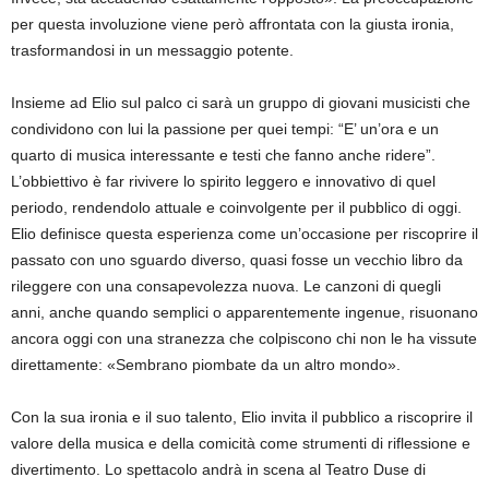
per questa involuzione viene però affrontata con la giusta ironia,
trasformandosi in un messaggio potente.
Insieme ad Elio sul palco ci sarà un gruppo di giovani musicisti che
condividono con lui la passione per quei tempi: “E’ un’ora e un
quarto di musica interessante e testi che fanno anche ridere”.
L’obbiettivo è far rivivere lo spirito leggero e innovativo di quel
periodo, rendendolo attuale e coinvolgente per il pubblico di oggi.
Elio definisce questa esperienza come un’occasione per riscoprire il
passato con uno sguardo diverso, quasi fosse un vecchio libro da
rileggere con una consapevolezza nuova. Le canzoni di quegli
anni, anche quando semplici o apparentemente ingenue, risuonano
ancora oggi con una stranezza che colpiscono chi non le ha vissute
direttamente: «Sembrano piombate da un altro mondo».
Con la sua ironia e il suo talento, Elio invita il pubblico a riscoprire il
valore della musica e della comicità come strumenti di riflessione e
divertimento. Lo spettacolo andrà in scena al Teatro Duse di