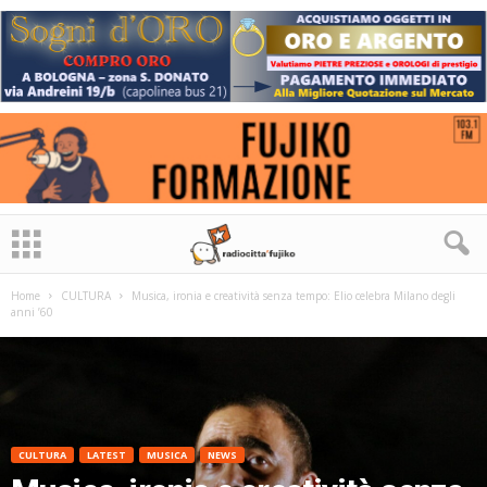
Home
CULTURA
Musica, ironia e creatività senza tempo: Elio celebra Milano degli
anni ’60
CULTURA
LATEST
MUSICA
NEWS