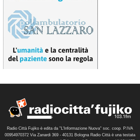
Radio Città Fujiko è edita da "L'Informazione Nuova" soc. coop. P.IVA
00954970372 Via Zanardi 369 - 40131 Bologna Radio Città è una testata