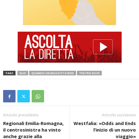
TAGS
ELIO
QUANDO UN MUSICISTA RIDE
TEATRO DUSE
Articolo precedente
Articolo successivo
Regionali Emilia-Romagna,
Westfalia: «Odds and Ends
il centrosinistra ha vinto
l’inizio di un nuovo
anche grazie alla
viaggio»