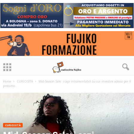
Home
CURIOSITÀ
Mid-Season Sale: i capi intramontabili su cui investire adesso per il
prossimo...
CURIOSITÀ