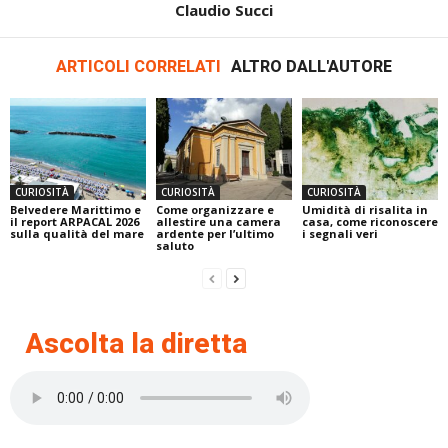
Claudio Succi
ARTICOLI CORRELATI
ALTRO DALL'AUTORE
CURIOSITÀ
CURIOSITÀ
CURIOSITÀ
Belvedere Marittimo e
Come organizzare e
Umidità di risalita in
il report ARPACAL 2026
allestire una camera
casa, come riconoscere
sulla qualità del mare
ardente per l’ultimo
i segnali veri
saluto
Ascolta la diretta