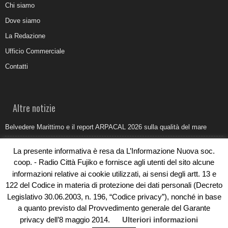
Chi siamo
Dove siamo
La Redazione
Ufficio Commerciale
Contatti
Altre notizie
Belvedere Marittimo e il report ARPACAL 2026 sulla qualità del mare
Come organizzare e allestire una camera ardente per l’ultimo saluto
La presente informativa è resa da L’Informazione Nuova soc.
Umidità di risalita in casa, come riconoscere i segnali veri
coop. - Radio Città Fujiko e fornisce agli utenti del sito alcune
informazioni relative ai cookie utilizzati, ai sensi degli artt. 13 e
Torna il Sun Donato Festival 2026
122 del Codice in materia di protezione dei dati personali (Decreto
Come il busking moderno ridisegna il paesaggio sonoro urbano
Legislativo 30.06.2003, n. 196, “Codice privacy”), nonché in base
a quanto previsto dal Provvedimento generale del Garante
privacy dell’8 maggio 2014.
Ulteriori informazioni