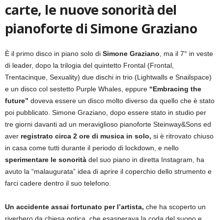
carte, le nuove sonorità del
pianoforte di Simone Graziano
È il primo disco in piano solo di
Simone Graziano
, ma il 7° in veste
di leader, dopo la trilogia del quintetto Frontal (Frontal,
Trentacinque, Sexuality) due dischi in trio (Lightwalls e Snailspace)
e un disco col sestetto Purple Whales, eppure
“Embracing the
future”
doveva essere un disco molto diverso da quello che è stato
poi pubblicato. Simone Graziano, dopo essere stato in studio per
tre giorni davanti ad un meraviglioso pianoforte Steinway&Sons ed
aver
registrato circa 2 ore di musica in solo,
si è ritrovato chiuso
in casa come tutti durante il periodo di lockdown, e nello
sperimentare le sonorità
del suo piano in diretta Instagram, ha
avuto la “malaugurata” idea di aprire il coperchio dello strumento e
farci cadere dentro il suo telefono.
Un accidente assai fortunato per l’artista,
che ha scoperto un
riverbero da chiesa gotica, che esasperava la coda del suono e