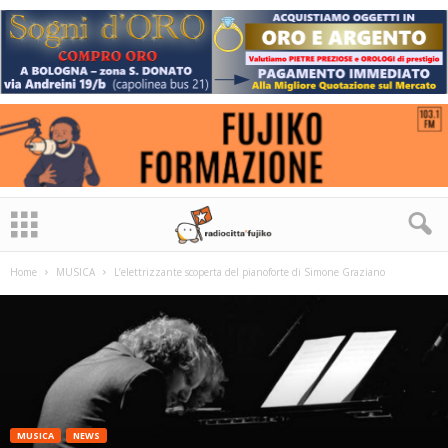
Home
MUSICA
L’elettrizzante scoperta del pianoforte di Simone Graziano
MUSICA
NEWS