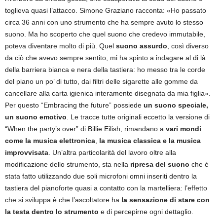
toglieva quasi l’attacco. Simone Graziano racconta: «Ho passato
circa 36 anni con uno strumento che ha sempre avuto lo stesso
suono. Ma ho scoperto che quel suono che credevo immutabile,
poteva diventare molto di più. Quel
suono assurdo
, così diverso
da ciò che avevo sempre sentito, mi ha spinto a indagare al di là
della barriera bianca e nera della tastiera: ho messo tra le corde
del piano un po’ di tutto, dai filtri delle sigarette alle gomme da
cancellare alla carta igienica interamente disegnata da mia figlia».
Per questo “Embracing the future” possiede
un suono speciale,
un suono emotivo
. Le tracce tutte originali eccetto la versione di
“When the party’s over” di Billie Eilish, rimandano a
vari mondi
come la musica elettronica
,
la musica classica e la musica
improvvisata
. Un’altra particolarità del lavoro oltre alla
modificazione dello strumento, sta nella
ripresa del suono
che è
stata fatto utilizzando due soli microfoni omni inseriti dentro la
tastiera del pianoforte quasi a contatto con la martelliera: l’effetto
che si sviluppa è che l’ascoltatore ha
la sensazione di stare con
la testa dentro lo strumento
e di percepirne ogni dettaglio.