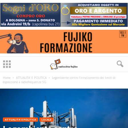
Home
ATTUALITA' E POLITICA
Legambiente contro l’innalzamento dei limiti di
esposizione a radiofrequenze 5G
ATTUALITA' E POLITICA
LOCALE