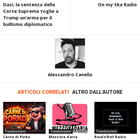
Dazi, la sentenza della
On my Ska Radio
Corte Suprema toglie a
Trump un’arma per il
bullismo diplomatico
Alessandro Canella
ARTICOLI CORRELATI
ALTRO DALL'AUTORE
Trasmissioni
Trasmissioni
Trasmissioni
Carne di Porko
Mezz’ora d’aria
Rock’n’Roll Radio