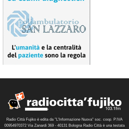
Radio Città Fujiko è edita da "L'Informazione Nuova" soc. coop. P.IVA
00954970372 Via Zanardi 369 - 40131 Bologna Radio Città è una testata