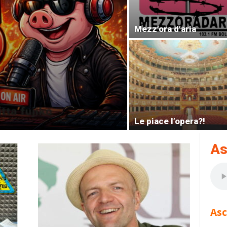
Mezz’ora d’aria
Le piace l’opera?!
As
Asc