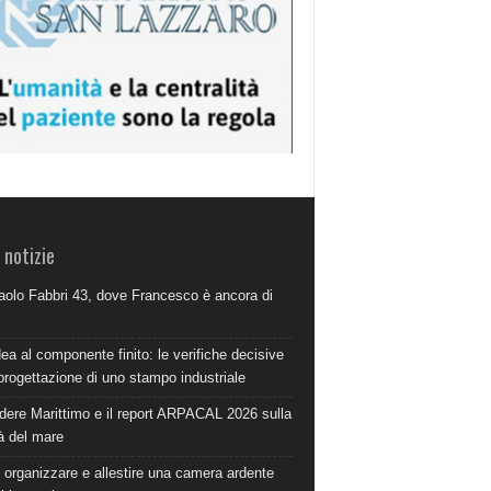
 notizie
aolo Fabbri 43, dove Francesco è ancora di
dea al componente finito: le verifiche decisive
progettazione di uno stampo industriale
dere Marittimo e il report ARPACAL 2026 sulla
à del mare
organizzare e allestire una camera ardente