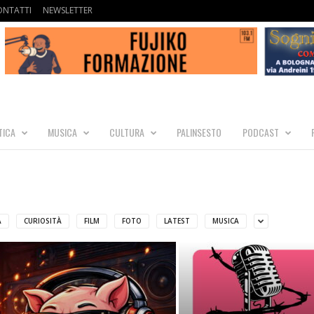
ONTATTI
NEWSLETTER
TICA
MUSICA
CULTURA
PALINSESTO
PODCAST
A
CURIOSITÀ
FILM
FOTO
LATEST
MUSICA