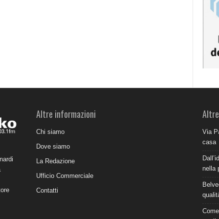
Altre informazioni
Altre
Chi siamo
Via P
casa
Dove siamo
Dall’i
nardi
La Redazione
nella 
a
Ufficio Commerciale
Belve
tore
Contatti
qualit
Come 