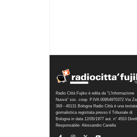
Radio Città Fujiko è edita da "L'Informazione
Nuova" soc. coop. P.IVA 00954970372 Via Za
369 - 40131 Bologna Radio Città è una testat
giornalistica registrata presso il Tribunale di
Bologna in data 12/05/1977 aut. n° 4553 Diret
Responsabile: Alessandro Canella