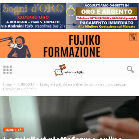
Home
CURIOSITÀ
Le migliori piattaforme online per comprare auto: sicurezza,
trasparenza e confronto
CURIOSITÀ