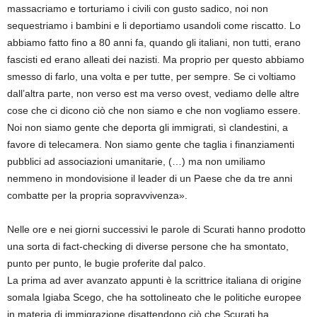
massacriamo e torturiamo i civili con gusto sadico, noi non
sequestriamo i bambini e li deportiamo usandoli come riscatto. Lo
abbiamo fatto fino a 80 anni fa, quando gli italiani, non tutti, erano
fascisti ed erano alleati dei nazisti. Ma proprio per questo abbiamo
smesso di farlo, una volta e per tutte, per sempre. Se ci voltiamo
dall’altra parte, non verso est ma verso ovest, vediamo delle altre
cose che ci dicono ciò che non siamo e che non vogliamo essere.
Noi non siamo gente che deporta gli immigrati, sì clandestini, a
favore di telecamera. Non siamo gente che taglia i finanziamenti
pubblici ad associazioni umanitarie, (…) ma non umiliamo
nemmeno in mondovisione il leader di un Paese che da tre anni
combatte per la propria sopravvivenza».
Nelle ore e nei giorni successivi le parole di Scurati hanno prodotto
una sorta di fact-checking di diverse persone che ha smontato,
punto per punto, le bugie proferite dal palco.
La prima ad aver avanzato appunti è la scrittrice italiana di origine
somala Igiaba Scego, che ha sottolineato che le politiche europee
in materia di immigrazione disattendono ciò che Scurati ha