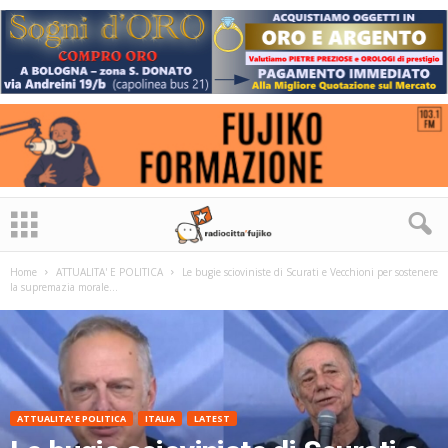
Home
ATTUALITA' E POLITICA
Le bugie scioviniste di Scurati e Vecchioni per sostenere
la supremazia morale...
ATTUALITA' E POLITICA
ITALIA
LATEST