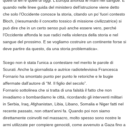
quelli di ieri e quelli di oggi. L’Europa affonda le mani nel sangue. E
quando nelle linee guida del ministero dell’istruzione viene detto
che solo l’Occidente conosce la storia, citando un po’ fuori contesto
Bloch, (riesumando il concetto tossico di missione civilizzatrice) si
può dire che in un certo senso può anche essere vero, perché
l’Occidente affonda le sue radici nella violenza della storia e nel
sangue del prossimo. E se vogliamo costruire un continente forse si
deve partire da questo, da una storia problematica».
Scego non è stata l’unica a contestare nel merito le parole di
Scurati. Anche la giornalista e autrice radiotelevisiva Francesca
Fornario ha smontato punto per punto le retoriche e le bugie
affermate dall’autore di “M. Il figlio del secolo”.
Fornario sottolinea che si tratta di una falsità il fatto che non
invadiamo o bombardiamo le città, ricordando gli interventi militari
in Serbia, Iraq, Afghanistan, Libia, Libano, Somalia e Niger fatti nel
recente passato, non ottant’anni fa. Quando poi non siamo
direttamente coinvolti nel massacro, molto spesso sono nostre le
armi utilizzate per compiere genocidi, come avvenuto a Gaza fino a