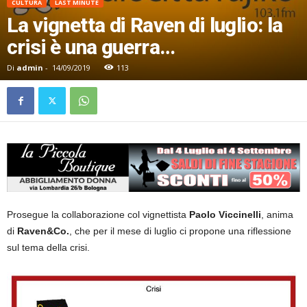
CULTURA
LAST MINUTE
La vignetta di Raven di luglio: la
crisi è una guerra…
Di
admin
-
14/09/2019
113
Prosegue la collaborazione col vignettista
Paolo Viccinelli
, anima
di
Raven&Co.
, che per il mese di luglio ci propone una riflessione
sul tema della crisi.