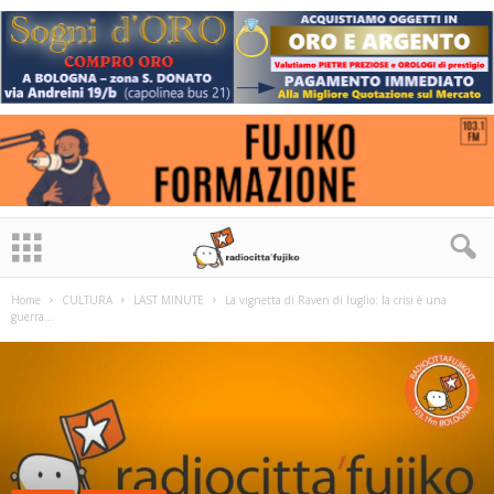
Home
CULTURA
LAST MINUTE
La vignetta di Raven di luglio: la crisi è una
guerra…