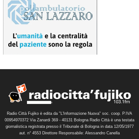
Radio Città Fujiko è edita da "L'Informazione Nuova" soc. coop. P.IVA
00954970372 Via Zanardi 369 - 40131 Bologna Radio Città è una testata
giornalistica registrata presso il Tribunale di Bologna in data 12/05/1977
aut. n° 4553 Direttore Responsabile: Alessandro Canella