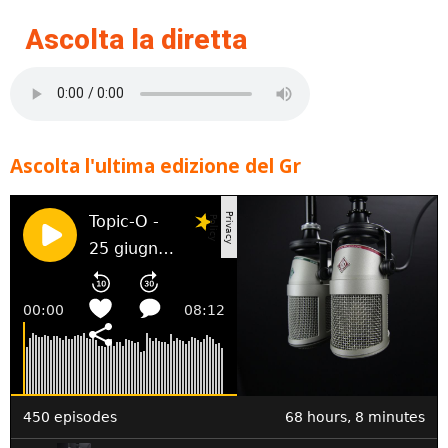
Ascolta la diretta
Ascolta l'ultima edizione del Gr