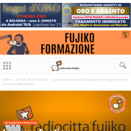
Home
ATTUALITA' E POLITICA
La nuova frontiera dell’inquisizione: le ong non fanno
la raccolta differenziata
ATTUALITA' E POLITICA