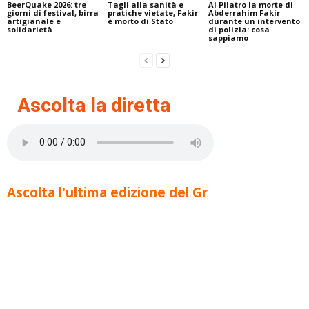
BeerQuake 2026: tre
Tagli alla sanità e
Al Pilatro la morte di
giorni di festival, birra
pratiche vietate, Fakir
Abderrahim Fakir
artigianale e
è morto di Stato
durante un intervento
solidarietà
di polizia: cosa
sappiamo
Ascolta la diretta
Ascolta l'ultima edizione del Gr