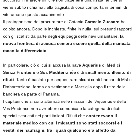
viene subito richiamati alla tragicità di cosa comporta in termini di
vite umane questo accanimento.
Il protagonismo del procuratore di Catania
Carmelo Zuccaro
ha
colpito ancora. Dopo le inchieste, finite in nulla, sui presunti rapporti
con gli scafisti da parte degli equipaggi delle navi umanitarie,
la
nuova frontiera di accusa sembra essere quella della mancata
raccolta differenziata
.
In particolare, ciò di cui si accusa la nave
Aquarius
di
Medici
Senza Frontiere
e
Sos Mediterranée
è di
smaltimento illecito di
rifiuti
. Tanto è bastato per sequestrare alcuni conti bancari di Msf e
l’imbarcazione, ferma da settimane a Marsiglia dopo il ritiro della
bandiera da parte di Panama.
I capitani che si sono alternati nelle missioni dell’Aquarius e della
Vos Prudence non avrebbero comunicato la categoria di rifiuti
speciali scaricati nei porti italiani. Rifiuti che
contenevano il
materiale medico con cui i migranti sono stati soccorsi e i
vestiti dei naufraghi, tra i quali qualcuno era affetto da