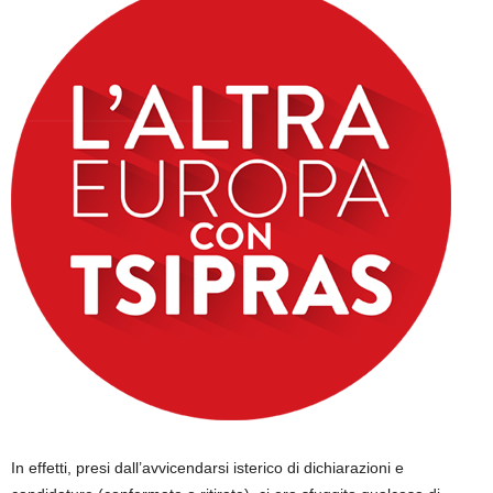
In effetti, presi dall’avvicendarsi isterico di dichiarazioni e