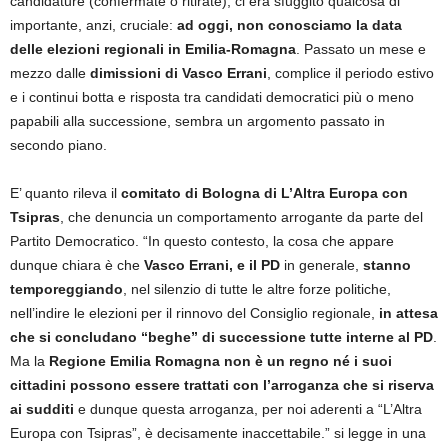
candidature (confermate o ritirate), ci era sfuggito qualcosa di
importante, anzi, cruciale:
ad oggi, non conosciamo la data
delle elezioni regionali in Emilia-Romagna
. Passato un mese e
mezzo dalle
dimissioni di Vasco Errani
, complice il periodo estivo
e i continui botta e risposta tra candidati democratici più o meno
papabili alla successione, sembra un argomento passato in
secondo piano.
E’ quanto rileva il
comitato di Bologna di L’Altra Europa con
Tsipras
, che denuncia un comportamento arrogante da parte del
Partito Democratico. “In questo contesto, la cosa che appare
dunque chiara è che
Vasco Errani, e il PD
in generale,
stanno
temporeggiando
, nel silenzio di tutte le altre forze politiche,
nell’indire le elezioni per il rinnovo del Consiglio regionale,
in attesa
che si concludano “beghe” di successione tutte interne al PD
.
Ma la
Regione Emilia Romagna non è un regno né i suoi
cittadini possono essere trattati con l’arroganza che si riserva
ai sudditi
e dunque questa arroganza, per noi aderenti a “L’Altra
Europa con Tsipras”, è decisamente inaccettabile.” si legge in una