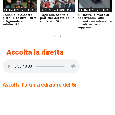
ATTUALITA' E POLITICA
ATTUALITA' E POLITICA
ATTUALITA' E POLITICA
BeerQuake 2026: tre
Tagli alla sanità e
Al Pilatro la morte di
giorni di festival, birra
pratiche vietate, Fakir
Abderrahim Fakir
artigianale e
è morto di Stato
durante un intervento
solidarietà
di polizia: cosa
sappiamo
Ascolta la diretta
Ascolta l'ultima edizione del Gr