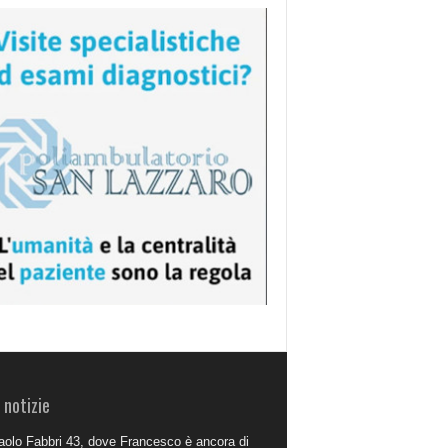
 notizie
aolo Fabbri 43, dove Francesco è ancora di