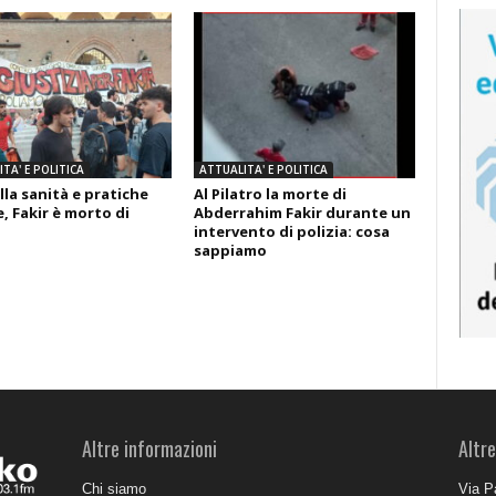
TA' E POLITICA
ATTUALITA' E POLITICA
lla sanità e pratiche
Al Pilatro la morte di
, Fakir è morto di
Abderrahim Fakir durante un
intervento di polizia: cosa
sappiamo
Altre informazioni
Altre
Chi siamo
Via P