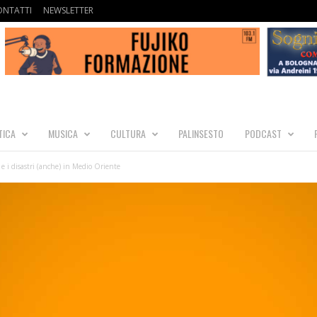
ONTATTI
NEWSLETTER
TICA
MUSICA
CULTURA
PALINSESTO
PODCAST
e i disastri (anche) in Medio Oriente