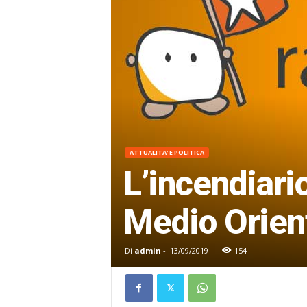
ATTUALITA' E POLITICA
L’incendiario
Medio Orien
Di
admin
-
13/09/2019
154