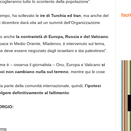
accoglieranno tutto lo scontento della popolazione”.
Iscr
empo, ha sollevato le
ire di Turchia ed Iran
, ma anche del
3 dicembre darà vita ad un summit dell’Organizzazione
ato anche
la contrarietà di Europa, Russia e del Vaticano
.
i pace in Medio Oriente, Mladenov, è intervenuto sul tema,
deve essere negoziato dagli israeliani e dai palestinesi”.
me è – osserva il giornalista – Onu, Europa e Vaticano
si
 poi non cambiano nulla sul terreno
, mentre qui le cose
a parte della comunità internazionale, quindi,
l’ipotesi
lgere definitivamente al fallimento
.
ORGIO:
GIO