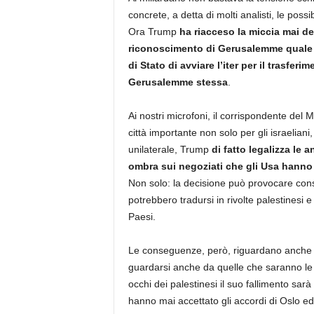
concrete, a detta di molti analisti, le poss
Ora Trump
ha riacceso la miccia mai de
riconoscimento di Gerusalemme quale c
di Stato di avviare l’iter per il trasfe
Gerusalemme stessa
.
Ai nostri microfoni, il corrispondente del 
città importante non solo per gli israelia
unilaterale, Trump
di fatto legalizza le 
ombra sui negoziati che gli Usa hanno d
Non solo: la decisione può provocare co
potrebbero tradursi in rivolte palestinesi e
Paesi.
Le conseguenze, però, riguardano anch
guardarsi anche da quelle che saranno le r
occhi dei palestinesi il suo fallimento s
hanno mai accettato gli accordi di Oslo