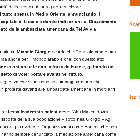
ibilità dello scoppio di una guerra nucleare.
l tutto spenta in Medio Oriente
,
annunciando il
apitale di Israele e dando indicazione al Dipartimento
Scar
rimento della ambasciata americana da Tel Aviv a
Manifesto
Michele Giorgio
ricorda che Gerusalemme è una
ni, ma anche per il mondo arabo e che, con questo atto
annessioni operate con la forza da Israele, gettando un
etto di voler portare avanti nel futuro
.
nseguenze che si possono solo immaginare, ma che
 in proteste davanti alle ambasciate americane in molti altri
Iscr
e
la stessa leadership palestinese
. “Abu Mazen dovrà
isposte della sua popolazione – sottolinea Giorgio – Agli
arà ancora più evidente. Organizzazioni come Hamas, che non
 ed hanno sempre denunciato la mediazione americana come