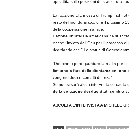
appiattita sulle posizioni di Israele, ora r
La reazione alla mossa di Trump, nel fratt
resto del mondo arabo, che il prossimo 1
della cooperazione islamica.
L’azione unilaterale americana ha suscit
Anche l’inviato dell’Onu per il processo d
ricordando che ” Lo status di Gerusalamme 
“Dobbiamo però guardare la realtà per co
limitano a fare delle dichiarazioni che
vengono decise con atti di forza”.
Se non si sarà alcun intervento concreto d
della soluzione dei due Stati sembra vo
ASCOLTA L’INTERVISTA A MICHELE GI
TAGS
DONALD TRUMP
ESTERI
MICHELE GIOR