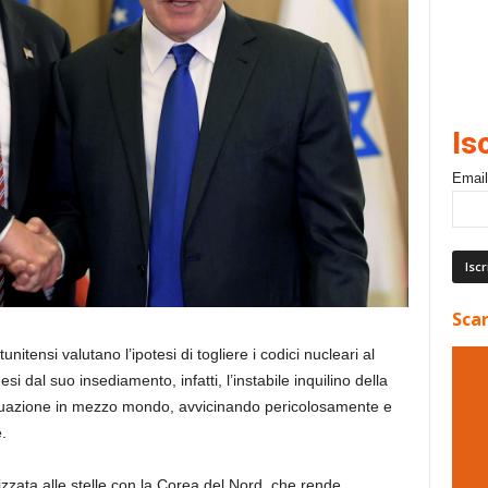
Is
Email
Scar
unitensi valutano l’ipotesi di togliere i codici nucleari al
esi dal suo insediamento, infatti, l’instabile inquilino della
ituazione in mezzo mondo, avvicinando pericolosamente e
.
izzata alle stelle con la Corea del Nord, che rende