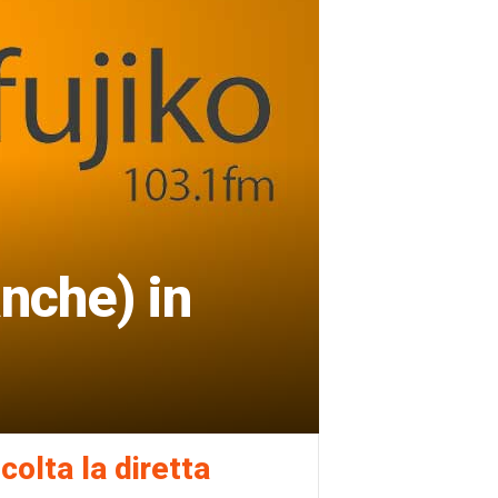
anche) in
colta la diretta