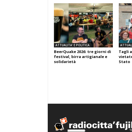
ATTUALITA' E POLITICA
ATTUALI
BeerQuake 2026: tre giorni di
Tagli a
festival, birra artigianale e
vietate
solidarietà
Stato