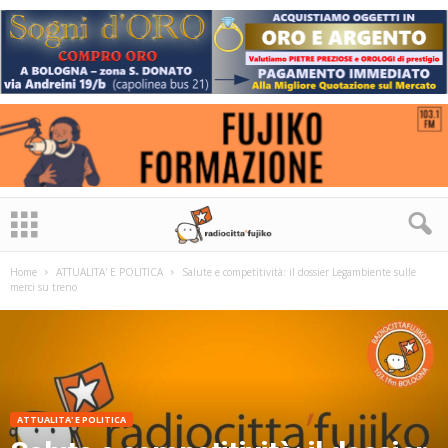
Home
ATTUALITA' E POLITICA
Salute e competitività: il dossier Legambiente sulle
merci su treno
ATTUALITA' E POLITICA