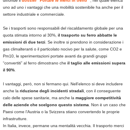
diffonde il
dossier “Portare le merci in treno”
, nel quale elenca
uno ad uno i vantaggi che una mobilità sostenibile ha anche per il
settore industriale e commerciale.
Se i trasporti sono responsabili del riscaldamento globale per una
quota stimata intorno al 30%,
il trasporto su ferro abbatte le
emissioni di due terzi
. Se inoltre si prendono in considerazione i
gas climalteranti o il particolato nocivo per la salute, come CO2 e
Pm10, le sperimentazioni portate avanti da grandi gruppi
“convertiti” al ferro dimostrano che
il taglio alle emissioni supera
il 90%
.
I vantaggi, però, non si fermano qui. Nell’elenco si deve includere
anche la
riduzione degli incidenti stradali
, con il conseguente
calo delle spese sanitarie, ma anche la
maggiore competitività
delle aziende che scelgono questo sistema
. Non è un caso che
Paesi come l’Austria o la Svizzera stiano convertendo le proprie
infrastrutture.
In Italia, invece, permane una mentalità vecchia. Il trasporto merci