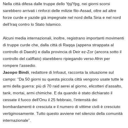
Nella città difesa dalle truppe dello Ypj/Ypg, nei giorni scorsi
sarebbero arrivati i rinforzi delle milizie filo-Assad, oltre ad altre
forze curde e yazide già impegnate nel nord della Siria e nel nord
dell’Iraq contro lo Stato Islamico.
Alcuni media internazionali, inoltre, registrano importanti movimenti
di truppe curde che, dalla città di Raqqa (appena strappata al
controllo di Daesh) e dalla provincia di Deir ez-Zor (ancora sotto il
controllo del califfato) starebbero ripiegando verso Afrin per
rompere l’assedio.
Jacopo Bindi
, redattore di Infoaut, racconta la situazione sul
campo: “Da 50 giorni su questa piccola città vengono usate tutte le
armi della guerra: più di 70 raid aerei al giorno, elicotteri d’assalto,
tank, mortai, armi chimiche. E da quando è stato dichiarato il
cessate il fuoco dell’Onu il 25 febbraio, l’intensità dei
bombardamenti è cresciuta e il numero di vittime civili è cresciuto
vertiginosamente. Tutto questo avviene nel silenzio della comunità
internazionale”.