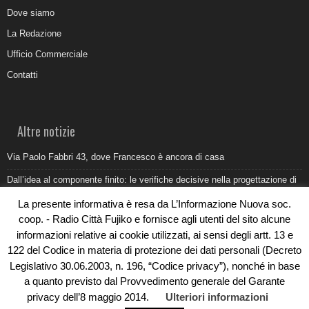
Dove siamo
La Redazione
Ufficio Commerciale
Contatti
Altre notizie
Via Paolo Fabbri 43, dove Francesco è ancora di casa
Dall’idea al componente finito: le verifiche decisive nella progettazione di
uno stampo industriale
La presente informativa è resa da L’Informazione Nuova soc.
Belvedere Marittimo e il report ARPACAL 2026 sulla qualità del mare
coop. - Radio Città Fujiko e fornisce agli utenti del sito alcune
informazioni relative ai cookie utilizzati, ai sensi degli artt. 13 e
Come organizzare e allestire una camera ardente per l’ultimo saluto
122 del Codice in materia di protezione dei dati personali (Decreto
Umidità di risalita in casa, come riconoscere i segnali veri
Legislativo 30.06.2003, n. 196, “Codice privacy”), nonché in base
a quanto previsto dal Provvedimento generale del Garante
privacy dell’8 maggio 2014.
Ulteriori informazioni