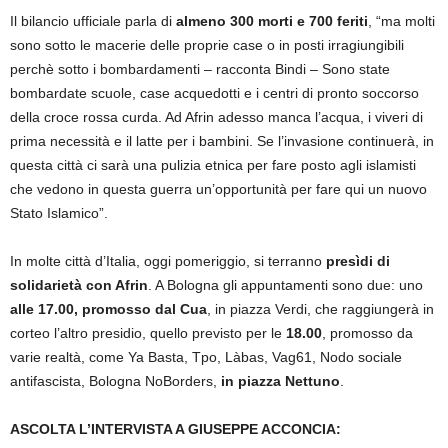
Il bilancio ufficiale parla di
almeno 300 morti e 700 feriti
, “ma molti
sono sotto le macerie delle proprie case o in posti irragiungibili
perchè sotto i bombardamenti – racconta Bindi – Sono state
bombardate scuole, case acquedotti e i centri di pronto soccorso
della croce rossa curda. Ad Afrin adesso manca l’acqua, i viveri di
prima necessità e il latte per i bambini. Se l’invasione continuerà, in
questa città ci sarà una pulizia etnica per fare posto agli islamisti
che vedono in questa guerra un’opportunità per fare qui un nuovo
Stato Islamico”.
In molte città d’Italia, oggi pomeriggio, si terranno
presìdi di
solidarietà con Afrin
. A Bologna gli appuntamenti sono due: uno
alle 17.00, promosso dal Cua
, in piazza Verdi, che raggiungerà in
corteo l’altro presidio, quello previsto per le
18.00
, promosso da
varie realtà, come Ya Basta, Tpo, Làbas, Vag61, Nodo sociale
antifascista, Bologna NoBorders,
in piazza Nettuno
.
ASCOLTA L’INTERVISTA A GIUSEPPE ACCONCIA: