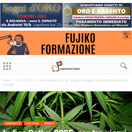
Home
CURIOSITÀ
Indica Sativa 2025: per tre giorni Bologna Capitale Mondiale della
Canapa
CURIOSITÀ
CULTURA
EVENTI