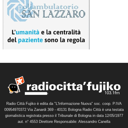
Radio Città Fujiko è edita da "L'Informazione Nuova" soc. coop. P.IVA
00954970372 Via Zanardi 369 - 40131 Bologna Radio Città è una testata
giornalistica registrata presso il Tribunale di Bologna in data 12/05/1977
aut. n° 4553 Direttore Responsabile: Alessandro Canella