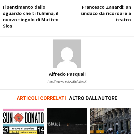
Il sentimento dello
Francesco Zanardi: un
sguardo che ti fulmina, il
sindaco da ricordare a
nuovo singolo di Matteo
teatro
Sica
Alfredo Pasquali
http://www.radiocittafujiko.it
ARTICOLI CORRELATI
ALTRO DALL'AUTORE