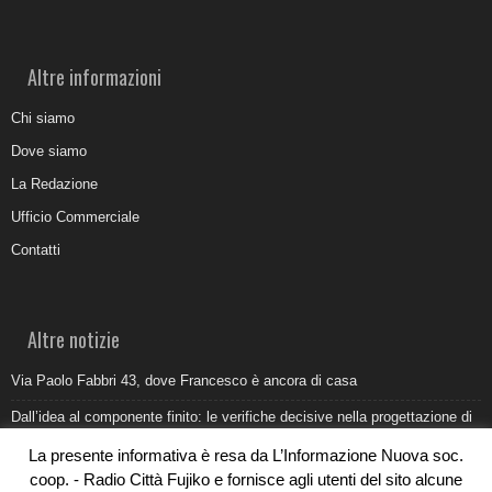
Altre informazioni
Chi siamo
Dove siamo
La Redazione
Ufficio Commerciale
Contatti
Altre notizie
Via Paolo Fabbri 43, dove Francesco è ancora di casa
Dall’idea al componente finito: le verifiche decisive nella progettazione di
uno stampo industriale
La presente informativa è resa da L’Informazione Nuova soc.
Belvedere Marittimo e il report ARPACAL 2026 sulla qualità del mare
coop. - Radio Città Fujiko e fornisce agli utenti del sito alcune