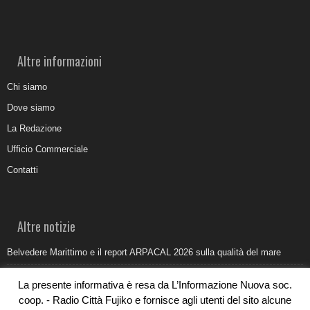
Altre informazioni
Chi siamo
Dove siamo
La Redazione
Ufficio Commerciale
Contatti
Altre notizie
Belvedere Marittimo e il report ARPACAL 2026 sulla qualità del mare
Come organizzare e allestire una camera ardente per l’ultimo saluto
La presente informativa è resa da L’Informazione Nuova soc.
Umidità di risalita in casa, come riconoscere i segnali veri
coop. - Radio Città Fujiko e fornisce agli utenti del sito alcune