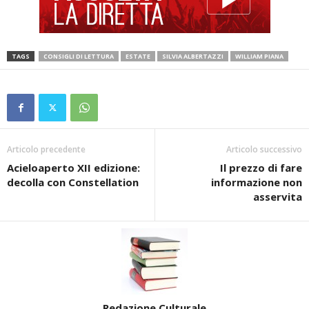
TAGS
CONSIGLI DI LETTURA
ESTATE
SILVIA ALBERTAZZI
WILLIAM PIANA
Articolo precedente
Articolo successivo
Acieloaperto XII edizione:
Il prezzo di fare
decolla con Constellation
informazione non
asservita
Redazione Culturale