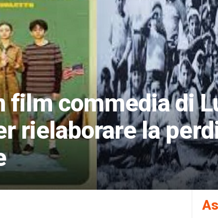
 un film commedia di 
r rielaborare la perdi
e
As