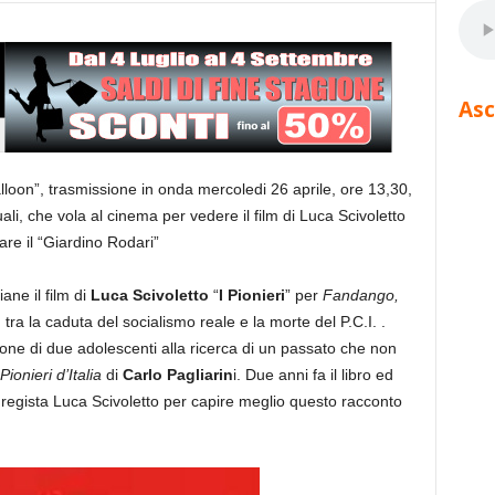
Asc
lloon”, trasmissione in onda mercoledi 26 aprile, ore 13,30,
li, che vola al cinema per vedere il film di Luca Scivoletto
are il “Giardino Rodari”
iane il film di
Luca Scivoletto
“
I Pionieri
” per
Fandango,
 tra la caduta del socialismo reale e la morte del P.C.I. .
llione di due adolescenti alla ricerca di un passato che non
ionieri d’Italia
di
Carlo Pagliarin
i. Due anni fa il libro ed
 regista Luca Scivoletto per capire meglio questo racconto