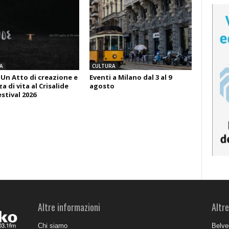
A
CULTURA
 Un Atto di creazione e
Eventi a Milano dal 3 al 9
 di vita al Crisalide
agosto
estival 2026
Altre informazioni
Altre
Chi siamo
Belve