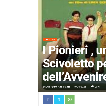
CULTURA
I Pionieri ,
Scivoletto pe
dell’Avvenir
Di
Alfredo Pasquali
-
19/04/2023
246