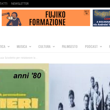
ATTI
NEWSLETTER
TICA
MUSICA
CULTURA
PALINSESTO
PODCAST
ca Scivoletto per rielaborare la...