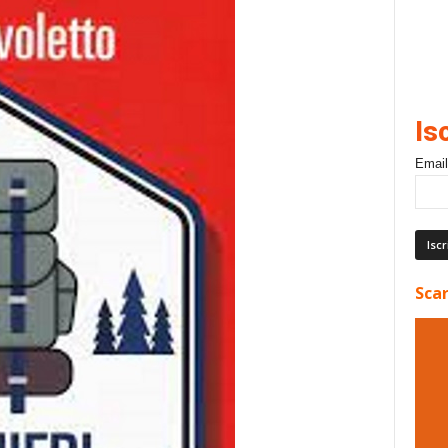
Is
Email
Scar