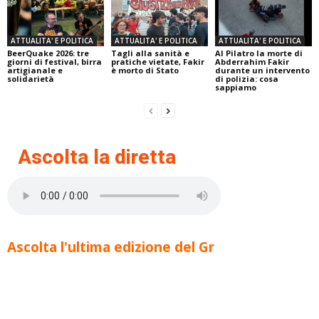
ATTUALITA' E POLITICA
ATTUALITA' E POLITICA
ATTUALITA' E POLITICA
BeerQuake 2026: tre
Tagli alla sanità e
Al Pilatro la morte di
giorni di festival, birra
pratiche vietate, Fakir
Abderrahim Fakir
artigianale e
è morto di Stato
durante un intervento
solidarietà
di polizia: cosa
sappiamo
Ascolta la diretta
Ascolta l'ultima edizione del Gr