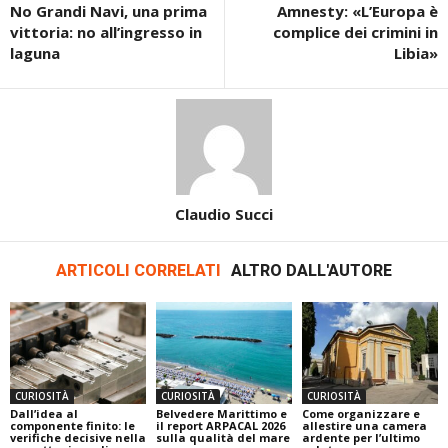
No Grandi Navi, una prima
Amnesty: «L’Europa è
vittoria: no all’ingresso in
complice dei crimini in
laguna
Libia»
Claudio Succi
ARTICOLI CORRELATI
ALTRO DALL'AUTORE
CURIOSITÀ
CURIOSITÀ
CURIOSITÀ
Dall’idea al
Belvedere Marittimo e
Come organizzare e
componente finito: le
il report ARPACAL 2026
allestire una camera
verifiche decisive nella
sulla qualità del mare
ardente per l’ultimo