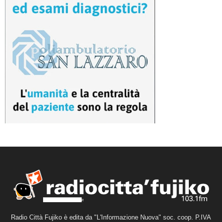
Radio Città Fujiko è edita da "L'Informazione Nuova" soc. coop. P.IVA