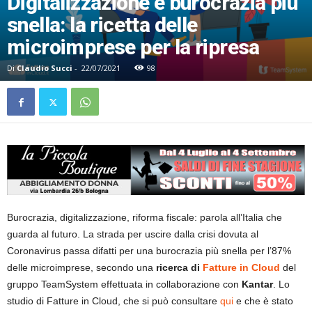
Digitalizzazione e burocrazia più
snella: la ricetta delle
microimprese per la ripresa
Di
Claudio Succi
-
22/07/2021
98
Burocrazia, digitalizzazione, riforma fiscale: parola all’Italia che
guarda al futuro. La strada per uscire dalla crisi dovuta al
Coronavirus passa difatti per una burocrazia più snella per l’87%
delle microimprese, secondo una
ricerca di
Fatture in Cloud
del
gruppo TeamSystem effettuata in collaborazione con
Kantar
. Lo
studio di Fatture in Cloud, che si può consultare
qui
e che è stato