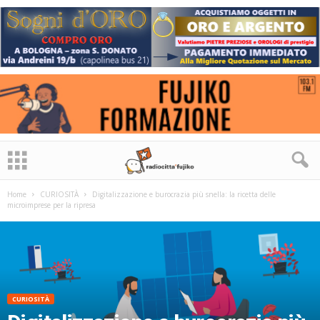
Home
CURIOSITÀ
Digitalizzazione e burocrazia più snella: la ricetta delle
microimprese per la ripresa
CURIOSITÀ