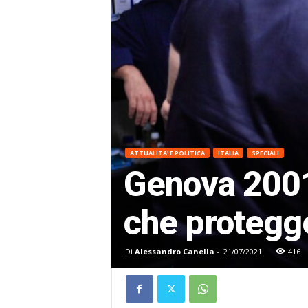
ATTUALITA' E POLITICA
ITALIA
SPECIALI
Genova 2001
che protegge
Di
Alessandro Canella
-
21/07/2021
416