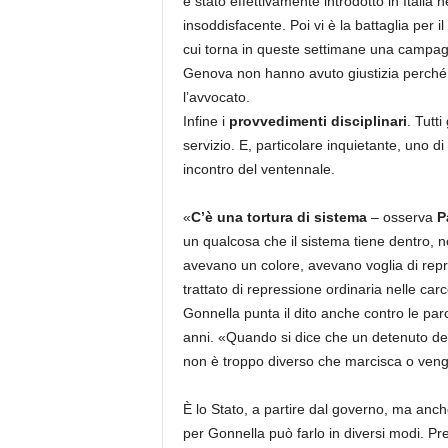
è stato effettivamente introdotto in Itali
insoddisfacente. Poi vi è la battaglia per il
cui torna in queste settimane una campagna
Genova non hanno avuto giustizia perché è 
l’avvocato.
Infine i
provvedimenti disciplinari
. Tutti
servizio. E, particolare inquietante, uno 
incontro del ventennale.
«
C’è una tortura di sistema
– osserva
P
un qualcosa che il sistema tiene dentro, 
avevano un colore, avevano voglia di repr
trattato di repressione ordinaria nelle carce
Gonnella punta il dito anche contro le paro
anni. «Quando si dice che un detenuto deve
non è troppo diverso che marcisca o ven
È lo Stato, a partire dal governo, ma anche
per Gonnella può farlo in diversi modi. P