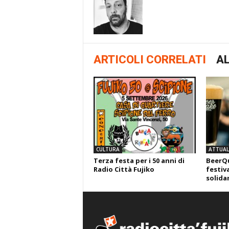
ARTICOLI CORRELATI
AL
CULTURA
ATTUALI
Terza festa per i 50 anni di
BeerQu
Radio Città Fujiko
festiva
solida