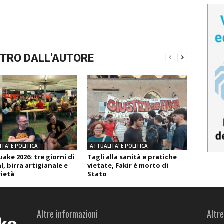
TRO DALL'AUTORE
TA' E POLITICA
ATTUALITA' E POLITICA
ake 2026: tre giorni di
Tagli alla sanità e pratiche
l, birra artigianale e
vietate, Fakir è morto di
rietà
Stato
Altre informazioni
Altre