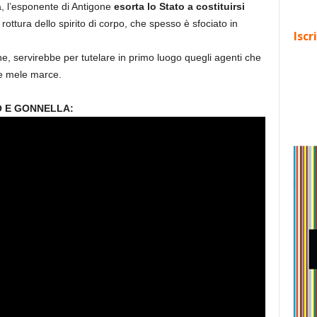
a, l’esponente di Antigone
esorta lo Stato a costituirsi
 rottura dello spirito di corpo, che spesso è sfociato in
Iscr
fine, servirebbe per tutelare in primo luogo quegli agenti che
lle mele marce.
O E GONNELLA: