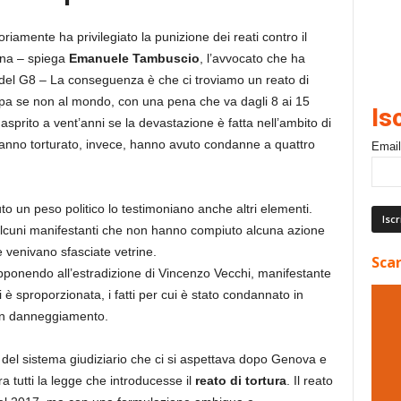
riamente ha privilegiato la punizione dei reati contro il
ona – spiega
Emanuele Tambuscio
, l’avvocato che ha
ti del G8 – La conseguenza è che ci troviamo un reato di
pa se non al mondo, con una pena che va dagli 8 ai 15
Is
nasprito a vent’anni se la devastazione è fatta nell’ambito di
hanno torturato, invece, hanno avuto condanne a quattro
Email
uto un peso politico lo testimoniano anche altri elementi.
lcuni manifestanti che non hanno compiuto alcuna azione
e venivano sfasciate vetrine.
Scar
opponendo all’estradizione di Vincenzo Vecchi, manifestante
li è sproporzionata, i fatti per cui è stato condannato in
 con danneggiamento.
 del sistema giudiziario che ci si aspettava dopo Genova e
a tutti la legge che introducesse il
reato di tortura
. Il reato