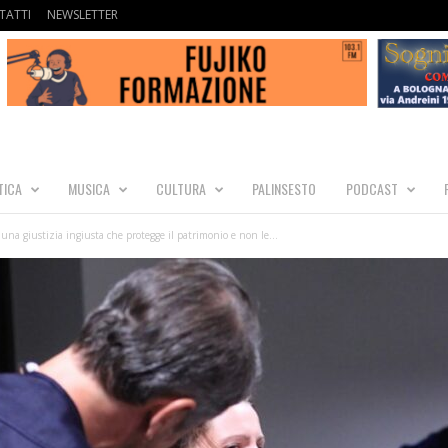
TATTI
NEWSLETTER
TICA
MUSICA
CULTURA
PALINSESTO
PODCAST
a giustizia ingiusta che protegge il patrimonio e non le...