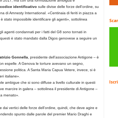
a nel 2017, ma con una formulazione ambigua e
codice identificativo
sulle divise delle forze dell’ordine, su
 di Amnesty International. «Centinaia di feriti in piazza a
stato impossibile identificare gli agenti», sottolinea
Scar
 gli agenti condannati per i fatti del G8 sono tornati in
di questi è stato mandato dalla Digos genovese a seguire un
atrizio Gonnella
, presidente dell’associazione Antigone – è
non espelle. A Genova le torture avevano un segno,
essione politica. A Santa Maria Capua Vetere, invece, si è
ri italiane».
Iscr
le ambigue che si sono diffuse a livello culturale in questi
 marcire in galera – sottolinea il presidente di Antigone –
ga menato».
 dai vertici delle forze dell’ordine, quindi, che deve agire e
rendendo spunto dalle parole del premier Mario Draghi e