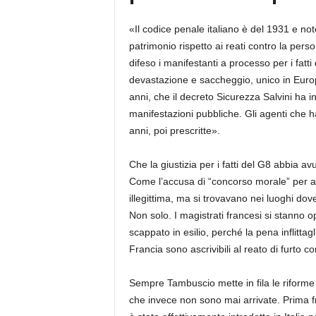
«Il codice penale italiano è del 1931 e noto
patrimonio rispetto ai reati contro la pers
difeso i manifestanti a processo per i fat
devastazione e saccheggio, unico in Euro
anni, che il decreto Sicurezza Salvini ha i
manifestazioni pubbliche. Gli agenti che 
anni, poi prescritte».
Che la giustizia per i fatti del G8 abbia av
Come l’accusa di “concorso morale” per a
illegittima, ma si trovavano nei luoghi dov
Non solo. I magistrati francesi si stanno 
scappato in esilio, perché la pena inflittag
Francia sono ascrivibili al reato di furto
Sempre Tambuscio mette in fila le riforme
che invece non sono mai arrivate. Prima fr