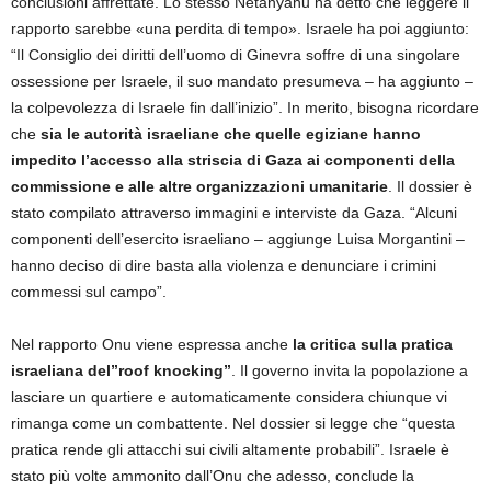
conclusioni affrettate. Lo stesso Netanyahu ha detto che leggere il
rapporto sarebbe «una perdita di tempo». Israele ha poi aggiunto:
“Il Consiglio dei diritti dell’uomo di Ginevra soffre di una singolare
ossessione per Israele, il suo mandato presumeva – ha aggiunto –
la colpevolezza di Israele fin dall’inizio”. In merito, bisogna ricordare
che
sia le autorità israeliane che quelle egiziane hanno
impedito l’accesso alla striscia di Gaza ai componenti della
commissione e alle altre organizzazioni umanitarie
. Il dossier è
stato compilato attraverso immagini e interviste da Gaza. “Alcuni
componenti dell’esercito israeliano – aggiunge Luisa Morgantini –
hanno deciso di dire basta alla violenza e denunciare i crimini
commessi sul campo”.
Nel rapporto Onu viene espressa anche
la critica sulla pratica
israeliana del”roof knocking”
. Il governo invita la popolazione a
lasciare un quartiere e automaticamente considera chiunque vi
rimanga come un combattente. Nel dossier si legge che “questa
pratica rende gli attacchi sui civili altamente probabili”. Israele è
stato più volte ammonito dall’Onu che adesso, conclude la