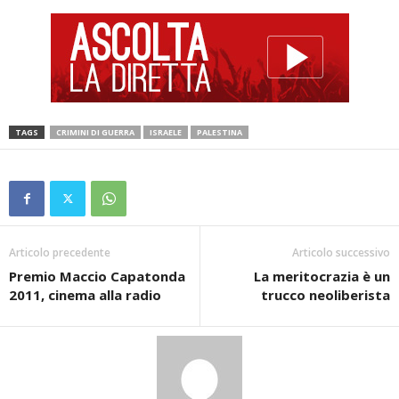
TAGS
CRIMINI DI GUERRA
ISRAELE
PALESTINA
Articolo precedente
Articolo successivo
Premio Maccio Capatonda
La meritocrazia è un
2011, cinema alla radio
trucco neoliberista