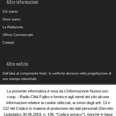
Altre informazioni
Chi siamo
Dove siamo
La Redazione
Ufficio Commerciale
Contatti
Altre notizie
Dall’idea al componente finito: le verifiche decisive nella progettazione di
uno stampo industriale
Belvedere Marittimo e il report ARPACAL 2026 sulla qualità del mare
La presente informativa è resa da L’Informazione Nuova soc.
Come organizzare e allestire una camera ardente per l’ultimo saluto
coop. - Radio Città Fujiko e fornisce agli utenti del sito alcune
informazioni relative ai cookie utilizzati, ai sensi degli artt. 13 e
Umidità di risalita in casa, come riconoscere i segnali veri
122 del Codice in materia di protezione dei dati personali (Decreto
Torna il Sun Donato Festival 2026
Legislativo 30.06.2003, n. 196, “Codice privacy”), nonché in base