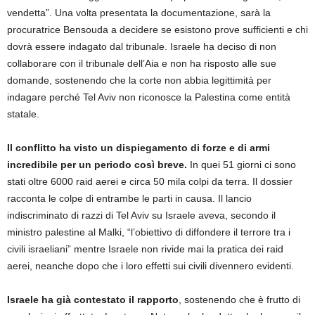
vendetta”. Una volta presentata la documentazione, sarà la
procuratrice Bensouda a decidere se esistono prove sufficienti e chi
dovrà essere indagato dal tribunale. Israele ha deciso di non
collaborare con il tribunale dell’Aia e non ha risposto alle sue
domande, sostenendo che la corte non abbia legittimità per
indagare perché Tel Aviv non riconosce la Palestina come entità
statale.
Il conflitto ha visto un dispiegamento di forze e di armi
incredibile per un periodo così breve.
In quei 51 giorni ci sono
stati oltre 6000 raid aerei e circa 50 mila colpi da terra. Il dossier
racconta le colpe di entrambe le parti in causa. Il lancio
indiscriminato di razzi di Tel Aviv su Israele aveva, secondo il
ministro palestine al Malki, “l’obiettivo di diffondere il terrore tra i
civili israeliani” mentre Israele non rivide mai la pratica dei raid
aerei, neanche dopo che i loro effetti sui civili divennero evidenti.
Israele ha già contestato il rapporto
, sostenendo che è frutto di