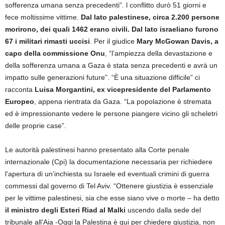
sofferenza umana senza precedenti”. l conflitto durò 51 giorni e
fece moltissime vittime.
Dal lato palestinese, circa 2.200 persone
morirono, dei quali 1462 erano civili. Dal lato israeliano furono
67 i militari rimasti uccisi
. Per il giudice
Mary McGowan Davis, a
capo della commissione Onu
, “l’ampiezza della devastazione e
della sofferenza umana a Gaza è stata senza precedenti e avrà un
impatto sulle generazioni future”. “È una situazione difficile” ci
racconta
Luisa Morgantini, ex vicepresidente del Parlamento
Europeo
, appena rientrata da Gaza. “La popolazione è stremata
ed è impressionante vedere le persone piangere vicino gli scheletri
delle proprie case”.
Le autorità palestinesi hanno presentato alla Corte penale
internazionale (Cpi) la documentazione necessaria per richiedere
l’apertura di un’inchiesta su Israele ed eventuali crimini di guerra
commessi dal governo di Tel Aviv. “Ottenere giustizia è essenziale
per le vittime palestinesi, sia che esse siano vive o morte – ha detto
il ministro degli Esteri Riad al Malki
uscendo dalla sede del
tribunale all’Aia -Oggi la Palestina è qui per chiedere giustizia, non