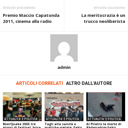
Articolo precedente
Articolo successivo
Premio Maccio Capatonda
La meritocrazia è un
2011, cinema alla radio
trucco neoliberista
admin
ARTICOLI CORRELATI
ALTRO DALL'AUTORE
ATTUALITA' E POLITICA
ATTUALITA' E POLITICA
ATTUALITA' E POLITICA
BeerQuake 2026: tre
Tagli alla sanità e
Al Pilatro la morte di
giorni di festival, birra
pratiche vietate, Fakir
Abderrahim Fakir