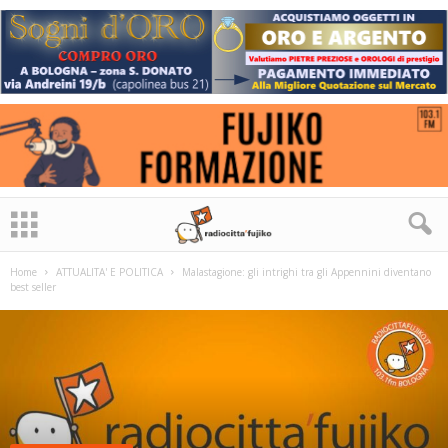
Home
ATTUALITA' E POLITICA
Malastagione: gli intrighi tra gli Appennini diventano
best seller