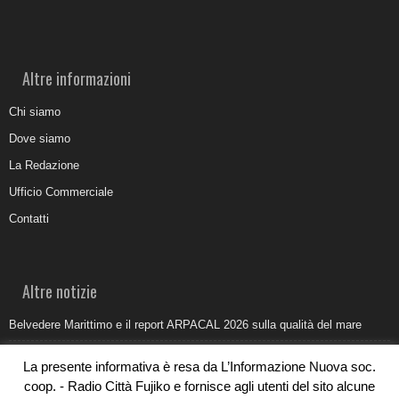
Altre informazioni
Chi siamo
Dove siamo
La Redazione
Ufficio Commerciale
Contatti
Altre notizie
Belvedere Marittimo e il report ARPACAL 2026 sulla qualità del mare
Come organizzare e allestire una camera ardente per l’ultimo saluto
La presente informativa è resa da L’Informazione Nuova soc.
Umidità di risalita in casa, come riconoscere i segnali veri
coop. - Radio Città Fujiko e fornisce agli utenti del sito alcune