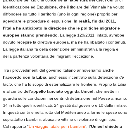
particolare per ciò che concerne
la riapertura dei Cie
, i Centri di
Identificazione ed Espulsione, che il titolare del Viminale ha voluto
diffondere su tutto il territorio (uno in ogni regione) proprio per
agevolare le procedure di espulsione.
In realtà, fin dal 2011,
l’Italia ha anticipato la direzione che le politiche migratorie
europee stanno prendendo
. La legge 129/2011, infatti, avrebbe
dovuto recepire la direttiva europea, ma ne ha ribaltato i contenuti.
La legge italiana fa della detenzione amministrativa la regola e
della partenza volontaria dei migranti l’eccezione.
Tra i provvedimenti del governo italiano annoveriamo anche
l’accordo con la Libia
, anch’esso incentrato sulla detenzione
de
facto
, che ha lo scopo di esternalizzare le frontiere. Proprio la Libia
è al centro dell’a
ppello lanciato oggi da Unicef
, che mette in
guardia sulle condizioni nei centri di detenzione nel Paese africano:
34 in tutto quelli identificati, 24 gestiti dal governo e 10 dalle milizie.
In questi centri e nella rotta del Mediterraneo a farne le spese sono
soprattutto i bambini: abusati e vittime di violenze di ogni tipo.
Col rapporto “
Un viaggio fatale per i bambini
“,
l’Unicef chiede a