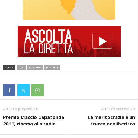
TAGS
CIE
EUROPA
MINNITI
Articolo precedente
Articolo successivo
Premio Maccio Capatonda
La meritocrazia è un
2011, cinema alla radio
trucco neoliberista