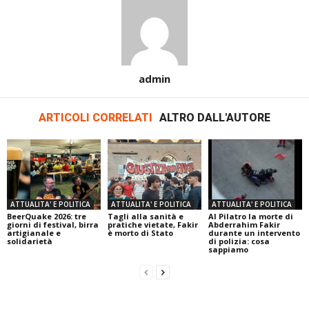
admin
ARTICOLI CORRELATI
ALTRO DALL'AUTORE
ATTUALITA' E POLITICA
ATTUALITA' E POLITICA
ATTUALITA' E POLITICA
BeerQuake 2026: tre
Tagli alla sanità e
Al Pilatro la morte di
giorni di festival, birra
pratiche vietate, Fakir
Abderrahim Fakir
artigianale e
è morto di Stato
durante un intervento
solidarietà
di polizia: cosa
sappiamo