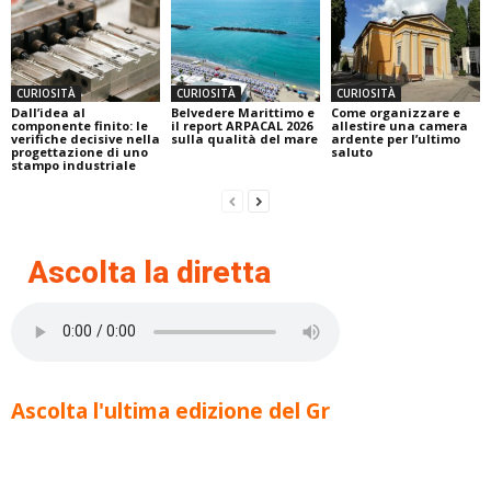
CURIOSITÀ
CURIOSITÀ
CURIOSITÀ
Dall’idea al
Belvedere Marittimo e
Come organizzare e
componente finito: le
il report ARPACAL 2026
allestire una camera
verifiche decisive nella
sulla qualità del mare
ardente per l’ultimo
progettazione di uno
saluto
stampo industriale
Ascolta la diretta
Ascolta l'ultima edizione del Gr