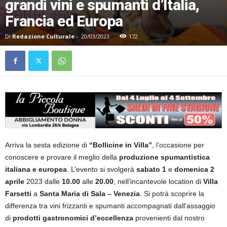
grandi vini e spumanti d’Italia,
Francia ed Europa
Di
Redazione Culturale
-
20/03/2023
172
Arriva la sesta edizione di
“Bollicine in Villa”
, l’occasione per
conoscere e provare il meglio della
produzione spumantistica
italiana e europea
. L’evento si svolgerà
sabato 1
e
domenica 2
aprile
2023 dalle
10.00
alle
20.00
, nell’incantevole location di
Villa
Farsetti
a
Santa Maria di Sala – Venezia
. Si potrà scoprire la
differenza tra vini frizzanti e spumanti accompagnati dall’assaggio
di
prodotti gastronomici d’eccellenza
provenienti dal nostro