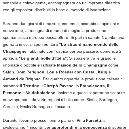
sensoriale coinvolgente, accompagnata da un’impronta didattica
con gli espositori distribuiti in base al metodo di lavorazione.
Saranno due giorni di emozioni, contenuti, scambio di opinioni e
nuove idee, all’insegna di quanto di meglio la produzione
spumantistica europea possa offrire. Si partirà sabato 1 aprile, una
giornata in cui si sperimenterà
“Lo straordinario mondo dello
Champagne”
abbinato con l’ostrica per poi passare, domenica 2
aprile, a
“Le grandi bolle d’Italia”
. Si spazierà tra le grandi e
rinomate o piccole e raffinate
Maison dello Champagne
come:
Salon
,
Dom Perignon
,
Louis Roeder
con Cristal
,
Krug
e
Armand de Brignac
. Per quanto riguarda la produzione italiana ci
saranno: il
Trentino
, l’
Oltrepò Pavese
, la
Franciacorta
, il
Piemonte
e
Valdobbiadene
. Insieme a questi si potranno scoprire
nuovi spumanti da varie regioni d’Italia come: Sicilia, Sardegna,
Abruzzo, Emilia Romagna e Toscana.
Durante l’evento presso i primo piano di
Villa Farsetti
, si
svolgeranno 4 incontri per
approfondire la conoscenza
di superbi