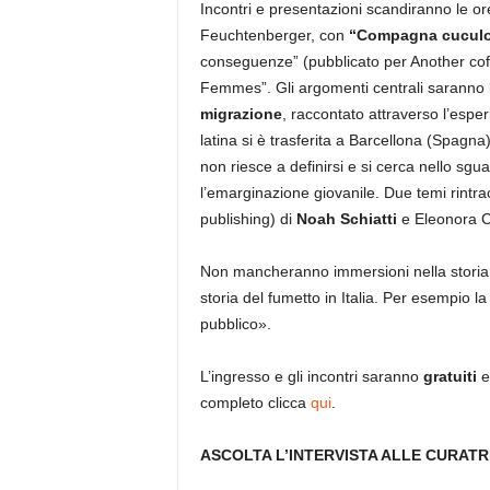
Incontri e presentazioni scandiranno le ore
Feuchtenberger, con
“Compagna cucul
conseguenze” (pubblicato per Another coff
Femmes”. Gli argomenti centrali saranno l
migrazione
, raccontato attraverso l’esp
latina si è trasferita a Barcellona (Spagna)
non riesce a definirsi e si cerca nello sg
l’emarginazione giovanile. Due temi rintrac
publishing) di
Noah Schiatti
e Eleonora C
Non mancheranno immersioni nella storia d
storia del fumetto in Italia. Per esempio la
pubblico».
L’ingresso e gli incontri saranno
gratuiti
completo clicca
qui
.
ASCOLTA L’INTERVISTA ALLE CURATRI