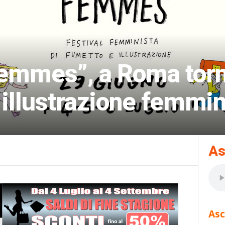
mmes”, a Roma torna 
 illustrazione femmin
As
Asc