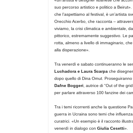
«un’artista e
designer
libanese che accomp
suo percorso artistico e politico a Beirut»
che l’aspettiamo al festival, è un’artista s
Orecchio Acerbo, che racconta – attraverso
viviamo, la crisi climatica e ambientale, d
pittorico, estremamente suggestivo. Le pa
rotta, almeno a livello di immaginario, che
alla disperazione».
Tra venerdì e sabato continueranno le se
Luchadora e Laura Scarpa
che disegnera
dopo quello di Dina Omut. Proseguiranno an
Dafne Boggeri
, autrice di “Out of the gri
per parlare attraverso 100 fanzine dei cambia
Tra i temi ricorrenti anche la questione Pal
guerra in Ucraina sono temi che influenzan
curatrici. «Un esempio è il racconto illustra
venerdì in dialogo con
Giulia Cesetti
».