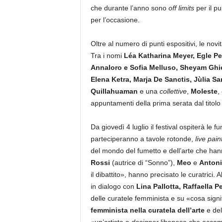
che durante l’anno sono
off limits
per il p
per l’occasione.
Oltre al numero di punti espositivi, le no
Tra i nomi
Léa Katharina Meyer, Egle Pel
Annaloro e Sofia Melluso, Sheyam Ghie
Elena Ketra, Marja De Sanctis, Jùlia Sa
Quillahuaman
e una
collettive
,
Moleste
,
appuntamenti della prima serata dal titolo
Da giovedì 4 luglio il festival ospiterà le fu
parteciperanno a tavole rotonde,
live pain
del mondo del fumetto e dell’arte che hanno 
Rossi
(autrice di “Sonno”),
Meo
e
Antoni
il dibattito», hanno precisato le curatrici.
in dialogo con
Lina Pallotta, Raffaella P
delle curatele femminista e su «cosa sign
femminista nella curatela dell’arte
e del