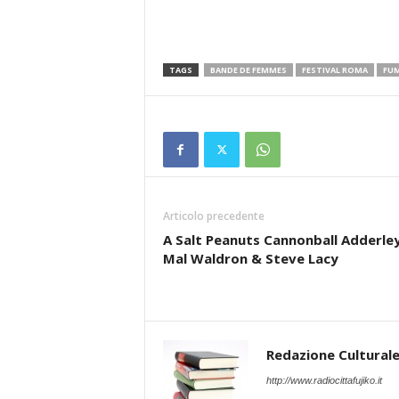
TAGS
BANDE DE FEMMES
FESTIVAL ROMA
FU
Articolo precedente
A Salt Peanuts Cannonball Adderley
Mal Waldron & Steve Lacy
Redazione Cultural
http://www.radiocittafujiko.it