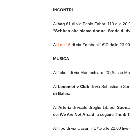
INCONTRI
Al
Vag 61
di via Paolo Fabbri 110 alle 20
“Sebben che siamo donne. Storie di ri
Al
Lab 16
di via Zamboni 16\D dalle 23.00 i
MUSICA
Al Tekelt di via Montechiaro 23 (Sasso Ma
Al
Locomotiv Club
di via Sebastiano Serl
di Balera
.
All’
Arterìa
di vicolo Broglio 1\E per
Suona 
dei
We Are Not Afraid
, a seguire
Think T
Al
Tpo
di via Casarini 17\5 alle 22.00 live 