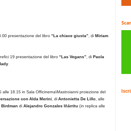
Scar
18.00 presentazione del libro
“La chiave giusta”
, di
Miriam
refici 19 presentazione del libro
“Las Vegans”
, di
Paola
lady
.
Iscr
 alle 18.15 in Sala Officinema\Mastroianni proiezione del
versazione con Alda Merini
, di
Antonietta De Lillo
, alle
Birdman
di
Alejandro Gonzales Iñárritu
(in replica alle