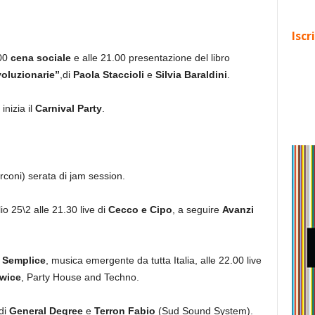
Iscr
.00
cena sociale
e alle 21.00 presentazione del libro
voluzionarie”
,di
Paola Staccioli
e
Silvia Baraldini
.
nizia il
Carnival Party
.
rconi) serata di jam session.
io 25\2 alle 21.30 live di
Cecco e Cipo
, a seguire
Avanzi
Semplice
, musica emergente da tutta Italia, alle 22.00 live
wice
, Party House and Techno.
di
General Degree
e
Terron Fabio
(Sud Sound System).