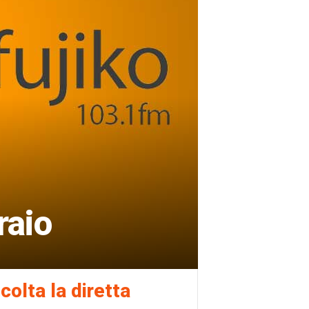
raio
colta la diretta