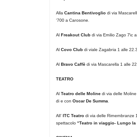
Alla
Cantina Bentivoglio
di via Mascarell
‘700 a Carosone.
Al
Freakout Club
di via Emilio Zago 7\c al
Al
Covo Club
di viale Zagabria 1 alle 22.
Al
Bravo Caffè
di via Mascarella 1 alle 22
TEATRO
Al
Teatro delle Moline
di via delle Moline 
di e con
Oscar De Summa
.
All’
ITC Teatro
di via delle Rimembranze 1
spettacolo
“Teatro in viaggio- Lungo la 