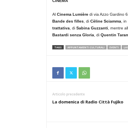
CINEMA
Al
Cinema Lumière
di via Azzo Gardino 65
Bande des filles
, di
Cèline Sciamma
, in
trattativa
, di
Sabina Guzzanti
, mentre al
Bastardi senza Gloria
, di
Quentin Taran
TAGS
APPUNTAMENTI CULTURALI
EVENTI
LA
Articolo precedente
La domenica di Radio Città Fujiko