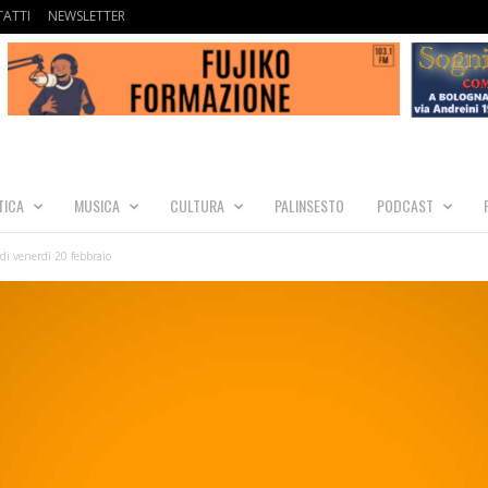
ATTI
NEWSLETTER
TICA
MUSICA
CULTURA
PALINSESTO
PODCAST
i venerdì 20 febbraio