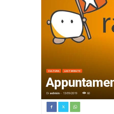
CULTURA
LAST MINUTE
Appuntament
Di
admin
-
13/09/2019
60