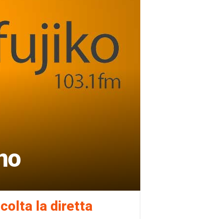
no
colta la diretta