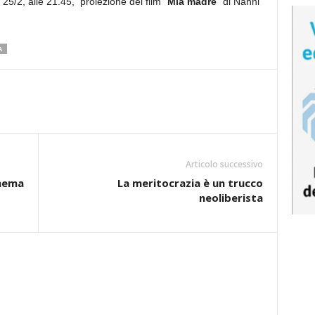
25/2, alle 21.45, proiezione del film “
Mia madre
” di Nanni
A
Articolo successivo
inema
La meritocrazia è un trucco
neoliberista