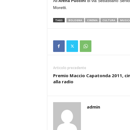
All’
Arena Puccini
di via Sebastiano Serlio 
Moretti.
TAGS
BOLOGNA
CINEMA
CULTURA
MUSIC
Articolo precedente
Premio Maccio Capatonda 2011, c
alla radio
admin