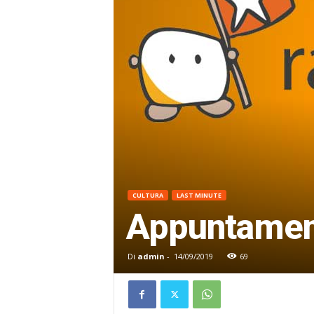
CULTURA
LAST MINUTE
Appuntament
Di
admin
-
14/09/2019
69