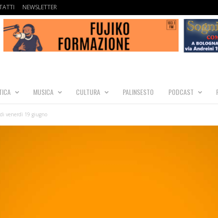
ATTI
NEWSLETTER
TICA
MUSICA
CULTURA
PALINSESTO
PODCAST
i venerdì 19 giugno