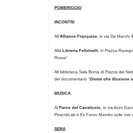
POMERIGGIO
INCONTRI
All’
Alliance Française
, in via De Marchi 4
Alla
Libreria Feltrinelli
, in Piazza Ravegn
Rossa”.
All biblioteca Sala Borsa di Piazza del Net
del documentario “
Dimmi che illusione 
MUSICA
Al
Parco del Cavaticcio
, in via Azzo Gard
PeacokLab e Ex Forno Mambo sulle rive d
SERA