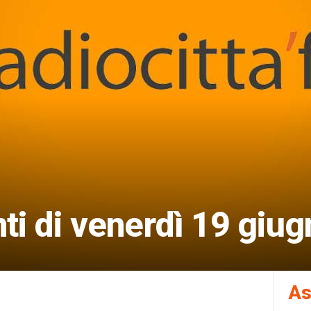
i di venerdì 19 giug
As