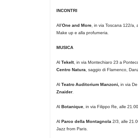
INCONTRI
All’
One and More
, in via Toscana 122/a, a
Make up e alla profumeria.
MUSICA
Al
Tekelt
, in via Montechiaro 23 a Pontec
Centro Natura
, saggio di Flamenco, Danz
Al
Teatro Auditorium Manzoni,
in via De
Znaider
.
Al
Botanique
, in via Filippo Re, alle 21.0
Al
Parco della Montagnola
2/3, alle 21.0
Jazz from Paris.