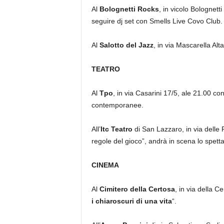
Al
Bolognetti Rocks
, in vicolo Bolognett
seguire dj set con Smells Live Covo Club.
Al
Salotto del Jazz
, in via Mascarella Alt
TEATRO
Al
Tpo
, in via Casarini 17/5, ale 21.00 cont
contemporanee.
All’
Itc Teatro
di San Lazzaro, in via delle 
regole del gioco”, andrà in scena lo spetta
CINEMA
Al
Cimitero della Certosa
, in via della C
i chiaroscuri di una vita
“.