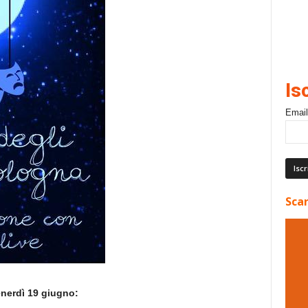
Is
Email
Scar
enerdì 19 giugno: