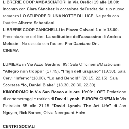
LIBRERIE COOP AMBASCIATORI in Via Orefici 19 alle 18.00:
Incontro con
Clara Sánchez
in occasione dell’uscita del suo nuovo
romanzo
LO STUPORE DI UNA NOTTE DI LUCE
. Ne parla con
l’autrice
Alberto Sebastiani.
LIBRERIE COOP ZANICHELLI in Piazza Galvani 1 alle 18.00:
Presentazione del libro
La solitudine dell’assassino
di
Andrea
Molesini
. Ne discute con l’autore
Pier Damiano Ori.
CINEMA
LUMIERE
in Via Azzo Gardino, 65:
Sala Officinema/Mastroianni
“Allegro non troppo”
(17.45),
“I figli dell uragano”
(19.30), Sala
Cervi
“Inferno”
(18.00),
“Lo and Behold”
(20.15, 22.15), Sala
Scorsese
“Io, Daniel Blake”
(18.30, 20.30, 22.30).
KINODROMO in Via San Rocco alle ore 19:00: LOFT
Proiezione
di cortometraggi e rarities di
David Lynch. EUROPA CINEMA
in Via
Pietralata 55 alle 21.15
“David Lynch: The Art Life”
di Jon
Nguyen, Rick Barnes, Olivia Neergaard-Holm.
CENTRI SOCIALI