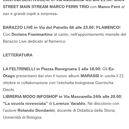
STREET MAIN STREAM MARCO FERRI TRIO
con
Marco Ferri
al
sax e grandi ospiti a sorpresa
.
BARAZZO LIVE in Via del Patrello 66 alle 23.00: FLAMENCO!
Con
Doriana Frammartino
al canto, nell’appuntamento mensile del
Barazzo Live dedicato al flamenco.
LETTERATURA
LA FELTRINELLI in Piazza Ravegnana 1 alle 18.00:
Gli
Ex-
Otago
presentano dal vivo il nuovo album
MARASSI
.in uscita il 21
ottobre in collaborazione con l’etichetta bolognese Garrincha
Dischi.
LIBRERIA MODO INFOSHOP in Via Mascarella 24/b alle 20.00:
“La scuola rovesciata”
di
Lorenzo Varaldo.
Ne discutono con
l’autore
Rolando Dondarini
, docente di Didattica della Storia,
Università di Bologna.