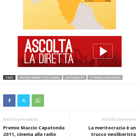
TAGS
APPUNTAMENTI CULTURALI
LASTMINUTE
STASERA A BOLOGNA
Articolo precedente
Articolo successivo
Premio Maccio Capatonda
La meritocrazia è un
2011, cinema alla radio
trucco neoliberista