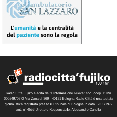
Radio Città Fujiko è edita da "L'Informazione Nuova" soc. coop. P.IVA
00954970372 Via Zanardi 369 - 40131 Bologna Radio Città è una testata
giornalistica registrata presso il Tribunale di Bologna in data 12/05/1977
aut. n° 4553 Direttore Responsabile: Alessandro Canella