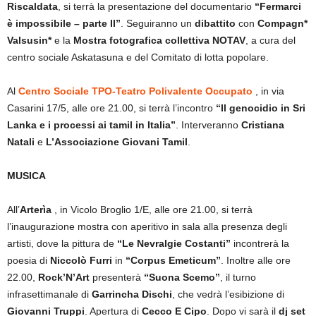
Riscaldata
, si terrà la presentazione del documentario
“Fermarci
è impossibile – parte II”
. Seguiranno un
dibattito
con
Compagn*
Valsusin*
e la
Mostra fotografica collettiva NOTAV
, a cura del
centro sociale Askatasuna e del Comitato di lotta popolare.
Al
Centro Sociale TPO-Teatro Polivalente Occupato
, in via
Casarini 17/5, alle ore 21.00, si terrà l’incontro
“Il genocidio in Sri
Lanka e i processi ai tamil in Italia”
. Interveranno
Cristiana
Natali
e
L’Associazione Giovani Tamil
.
MUSICA
All’
Arterìa
, in Vicolo Broglio 1/E, alle ore 21.00, si terrà
l’inaugurazione mostra con aperitivo in sala alla presenza degli
artisti, dove la pittura de
“Le Nevralgie Costanti”
incontrerà la
poesia di
Niccolò Furri
in
“Corpus Emeticum”
. Inoltre alle ore
22.00,
Rock’N’Art
presenterà
“Suona Scemo”
, il turno
infrasettimanale di
Garrincha Dischi
, che vedrà l’esibizione di
Giovanni Truppi
. Apertura di
Cecco E Cipo
. Dopo vi sarà il
dj set