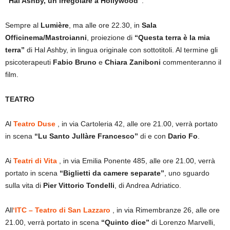
“Hal Ashby, un irregolare a Hollywood”
.
Sempre al
Lumière
, ma alle ore 22.30, in
Sala
Officinema/Mastroianni
, proiezione di
“Questa terra è la mia
terra”
di Hal Ashby, in lingua originale con sottotitoli. Al termine gli
psicoterapeuti
Fabio Bruno
e
Chiara Zaniboni
commenteranno il
film.
TEATRO
Al
Teatro Duse
, in via Cartoleria 42, alle ore 21.00, verrà portato
in scena
“Lu Santo Jullàre Francesco”
di e con
Dario Fo
.
Ai
Teatri di Vita
, in via Emilia Ponente 485, alle ore 21.00, verrà
portato in scena
“Biglietti da camere separate”
, uno sguardo
sulla vita di
Pier Vittorio Tondelli
, di Andrea Adriatico.
All
‘ITC – Teatro di San Lazzaro
, in via Rimembranze 26, alle ore
21.00, verrà portato in scena
“Quinto dice”
di Lorenzo Marvelli,