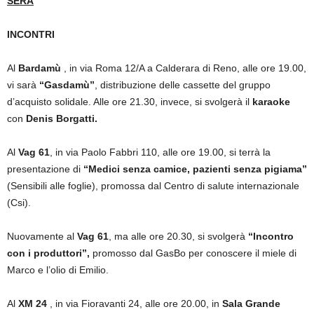
SERA
INCONTRI
Al
Bardamù
, in via Roma 12/A a Calderara di Reno, alle ore 19.00,
vi sarà
“Gasdamù”
, distribuzione delle cassette del gruppo
d’acquisto solidale. Alle ore 21.30, invece, si svolgerà il
karaoke
con
Denis Borgatti.
Al
Vag 61
, in via Paolo Fabbri 110, alle ore 19.00, si terrà la
presentazione di
“Medici senza camice, pazienti senza pigiama”
(Sensibili alle foglie), promossa dal Centro di salute internazionale
(Csi).
Nuovamente al
Vag 61
, ma alle ore 20.30, si svolgerà
“Incontro
con i produttori”,
promosso dal GasBo per conoscere il miele di
Marco e l’olio di Emilio.
Al
XM 24
, in via Fioravanti 24, alle ore 20.00, in
Sala Grande