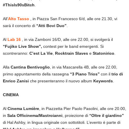
#ThisIs90sBitch
.
All’
Alto Tasso
, in Piazza San Francesco 6/d, alle ore 21.30, vi
sarà il concerto di
“Atti Bovi Duo”
.
Al
Lab 16
, in via Zamboni 16/D, alle ore 22.00, si svolgerà il
“Fujiko Live Show”,
contest per le band emergenti. Si
scontreranno:
C’est La Vie
,
Rocktrain Slaves
e
Statonirico
.
Alla
Cantina Bentivoglio
, in via Mascarella 4B, alle ore 22.00,
primo appuntamento della rassegna
“3 Piano Trios”
con il
trio di
Enrico Zanisi
che presenteranno il nuovo album
Keywords
.
CINEMA
Al
Cinema Lumière
, in Piazzetta Pier Paolo Pasolini, alle ore 20.00,
in
Sala Officinema/Mastroianni
, proiezione di
“Oltre il giardino”
di Hal Ashby, in lingua originale con sottotitoli. L’evento è parte di