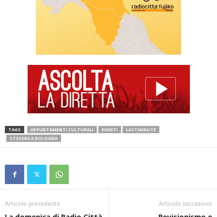
TAGS
APPUNTAMENTI CULTURALI
EVENTI
LASTMINUTE
STASERA A BOLOGNA
Articolo precedente
Articolo successivo
La domenica di Radio Città
Revisionismo e