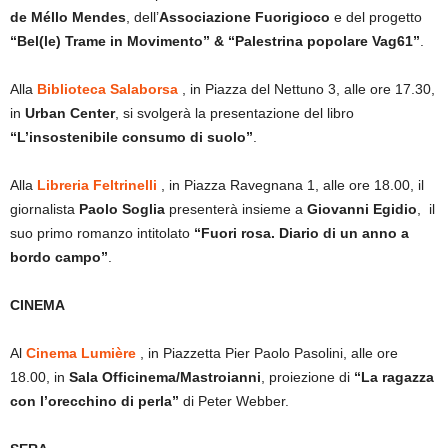
de Méllo Mendes
, dell’
Associazione Fuorigioco
e del progetto
“Bel(le) Trame in Movimento” & “Palestrina popolare Vag61”
.
Alla
Biblioteca Salaborsa
, in Piazza del Nettuno 3, alle ore 17.30,
in
Urban Center
, si svolgerà la presentazione del libro
“L’insostenibile consumo di suolo”
.
Alla
Libreria Feltrinelli
, in Piazza Ravegnana 1, alle ore 18.00, il
giornalista
Paolo Soglia
presenterà insieme a
Giovanni Egidio
, il
suo primo romanzo intitolato
“Fuori rosa. Diario di un anno a
bordo campo”
.
CINEMA
Al
Cinema Lumière
, in Piazzetta Pier Paolo Pasolini, alle ore
18.00, in
Sala Officinema/Mastroianni
, proiezione di
“La ragazza
con l’orecchino di perla”
di Peter Webber.