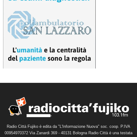
Radio Città Fujiko è edita da "L'Informazione Nuova" soc. coop. P.IVA
00954970372 Via Zanardi 369 - 40131 Bologna Radio Città è una testata