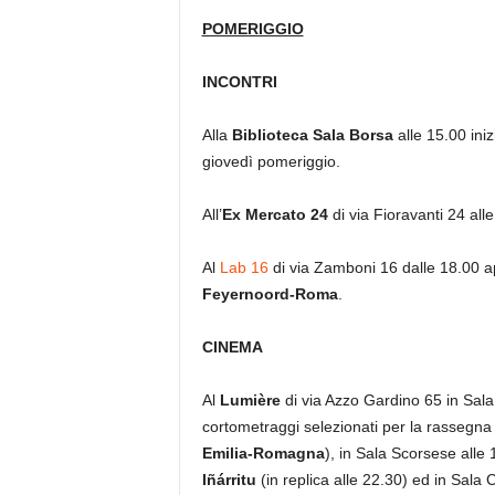
POMERIGGIO
INCONTRI
Alla
Biblioteca Sala Borsa
alle 15.00 ini
giovedì pomeriggio.
All’
Ex Mercato 24
di via Fioravanti 24 alle
Al
Lab 16
di via Zamboni 16 dalle 18.00 ape
Feyernoord-Roma
.
CINEMA
Al
Lumière
di via Azzo Gardino 65 in Sala
cortometraggi selezionati per la rassegn
Emilia-Romagna
), in Sala Scorsese alle
Iñárritu
(in replica alle 22.30) ed in Sala 