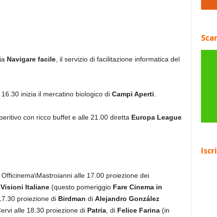
Scar
zia
Navigare facile
, il servizio di facilitazione informatica del
 16.30 inizia il mercatino biologico di
Campi Aperti
.
ritivo con ricco buffet e alle 21.00 diretta
Europa League
Iscr
 Officinema\Mastroianni alle 17.00 proiezione dei
a
Visioni Italiane
(questo pomeriggio
Fare Cinema in
 17.30 proiezione di
Birdman
di
Alejandro González
Cervi alle 18.30 proiezione di
Patria
, di
Felice Farina
(in