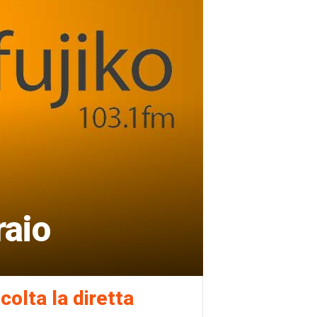
raio
colta la diretta