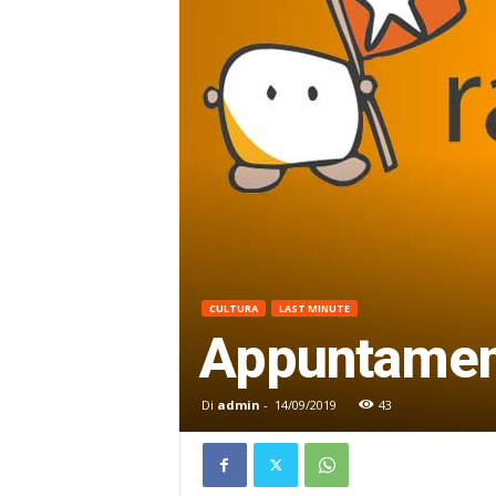
CULTURA
LAST MINUTE
Appuntament
Di
admin
-
14/09/2019
43