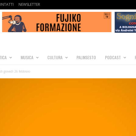
ONTATTI
NEWSLETTER
TICA
MUSICA
CULTURA
PALINSESTO
PODCAST
i giovedì 26 febbraio