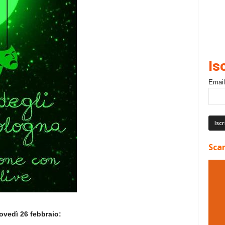
Is
Email
Scar
ovedì 26 febbraio: