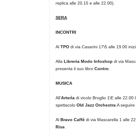
replica alle 20.15 e alle 22.00).
SERA
INCONTRI
Al
TPO
di via Casarini 17\5 alle 19.00 ini
Alla
Libreria Modo Infoshop
di via Masca
presenta il suo libro
Contro
.
MUSICA
All’
Arterìa
di vicolo Broglio 1\E alle 22.
spettacolo
Old Jazz Orchestra
.A seguire
Al
Bravo Caffè
di via Mascarella 1 alle 22
Rise
.