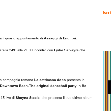
Iscr
zia il quarto appuntamento di
Assaggi di Enolibrì
.
rella 24\B alle 21.00 incontro con
Lydie Salvayre
che
00 la compagnia romana
La settimana dopo
presenta lo
Downtown Bash-The original dancehall party in Bo
.
.15 live di
Shayna Steele
, che presenta il suo ultimo album