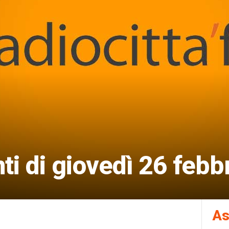
i di giovedì 26 febb
As