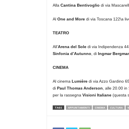
Alla
Cantina Bentivoglio
di via Mascarell
Al
One and More
di via Toscana 122\a li
TEATRO
All’
Arena del Sole
di via Indipendenza 44 
Sinfonia d’Autunno
, di
Ingmar Bergma
CINEMA
Al cinema
Lumière
di via Azzo Gardino 65
di
Paul Thomas Anderson
, alle 20.00 in
per la rassegna
Visioni Italiane
(questa 
TAGS
APPUNTAMENTI
CINEMA
CULTURA