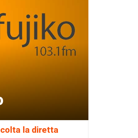
o
colta la diretta