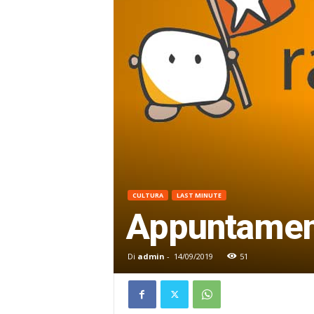
CULTURA
LAST MINUTE
Appuntamenti
Di
admin
-
14/09/2019
51