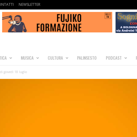
ONTATTI
NEWSLETTER
TICA
MUSICA
CULTURA
PALINSESTO
PODCAST
i giovedì 18 luglio