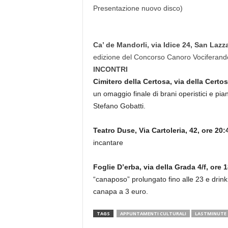
Presentazione nuovo disco)
Ca’ de Mandorli, via Idice 24, San Lazz
edizione del Concorso Canoro Vociferando
INCONTRI
Cimitero della Certosa, via della Certos
un omaggio finale di brani operistici e piani
Stefano Gobatti.
Teatro Duse, Via Cartoleria, 42, ore 20:
incantare
Foglie D’erba, via della Grada 4/f, ore 1
“canaposo” prolungato fino alle 23 e drink s
canapa a 3 euro.
TAGS
APPUNTAMENTI CULTURALI
LASTMINUTE