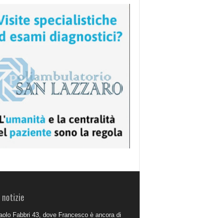
 notizie
aolo Fabbri 43, dove Francesco è ancora di