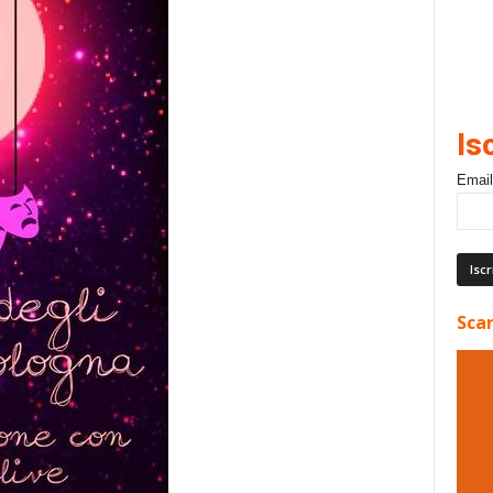
Is
Email
Scar