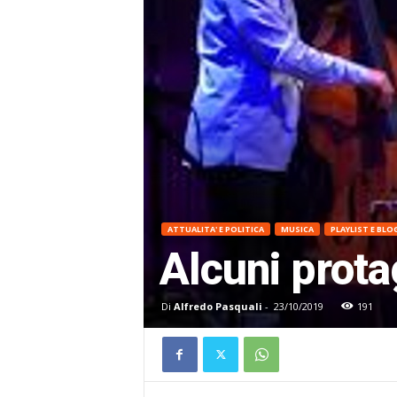
ATTUALITA' E POLITICA
MUSICA
PLAYLIST E BLO
Alcuni prota
Di
Alfredo Pasquali
-
23/10/2019
191