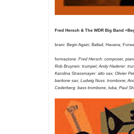
Fred Hersch & The WDR Big Band «Be
brani: Begin Again; Ballad; Havana; Forw
formazione:
Fred Hersch: composer, pian
Rob Bruynen: trumpet; Andy Haderer: trum
Karolina Strassmayer: alto sax; Olivier Pe
baritone sax; Ludwig Nuss: trombone; And
Cederberg: bass trombone, tuba; Paul Shi