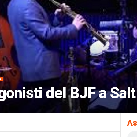
G
gonisti del BJF a Sal
As