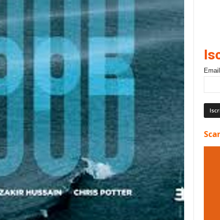
Is
Email
Scar