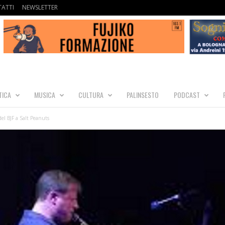
ATTI
NEWSLETTER
TICA
MUSICA
CULTURA
PALINSESTO
PODCAST
del BJF a Salt Peanuts