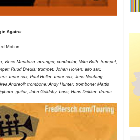
gin Again»
ard Motion;
o; Vince Mendoza: arranger, conductor; Wim Both: trumpet;
pet; Ruud Breuls: trumpet; Johan Horlen: alto sax;
ters: tenor sax; Paul Heller: tenor sax; Jens Neufang:
rea Andreoli: trombone; Andy Hunter: trombone; Mattis
gihara: guitar; John Goldsby: bass; Hans Dekker: drums.