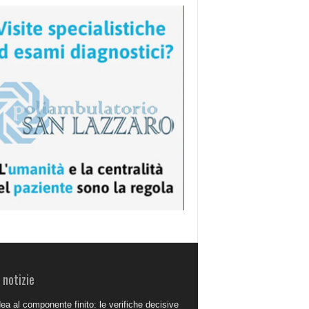
 notizie
dea al componente finito: le verifiche decisive