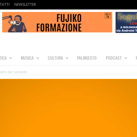
TATTI
NEWSLETTER
TICA
MUSICA
CULTURA
PALINSESTO
PODCAST
 teatro San Leonardo