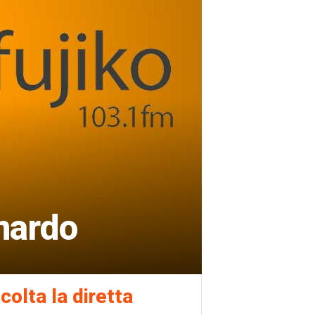
onardo
colta la diretta