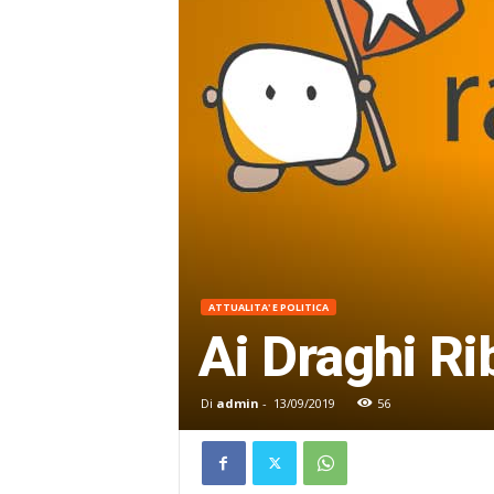
ATTUALITA' E POLITICA
Ai Draghi Rib
Di
admin
-
13/09/2019
56