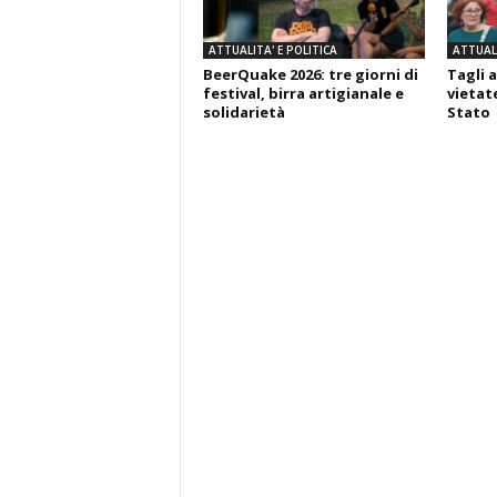
ATTUALITA' E POLITICA
ATTUALI
BeerQuake 2026: tre giorni di
Tagli a
festival, birra artigianale e
vietate
solidarietà
Stato