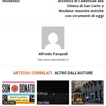
modenesi
assoluta di Cadentiae alla
Chiesa di San Carlo a
Modena: musiche antiche
con strumenti di oggi
Alfredo Pasquali
http://www.radiocittafujiko.it
ARTICOLI CORRELATI
ALTRO DALL'AUTORE
CULTURA
CULTURA
CULTURA