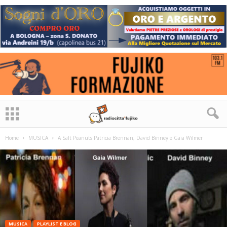
Home
MUSICA
A Salt Peanuts Patricia Brennan, David Binney e Gaia Wilmer
MUSICA
PLAYLIST E BLOG