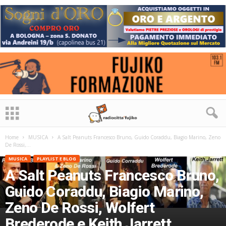
Home
MUSICA
A Salt Peanuts Francesco Bruno, Guido Coraddu, Biagio Marino, Zeno
De Rossi,...
MUSICA
PLAYLIST E BLOG
A Salt Peanuts Francesco Bruno,
Guido Coraddu, Biagio Marino,
Zeno De Rossi, Wolfert
Brederode e Keith Jarrett