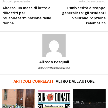
Articolo precedente
Articolo successivo
Aborto, un mese di lotte e
L’università è troppo
dibattiti per
generalista: gli studenti
l’autodeterminazione delle
valutano l’opzione
donne
telematica
Alfredo Pasquali
http://www.radiocittafujiko.it
ARTICOLI CORRELATI
ALTRO DALL'AUTORE