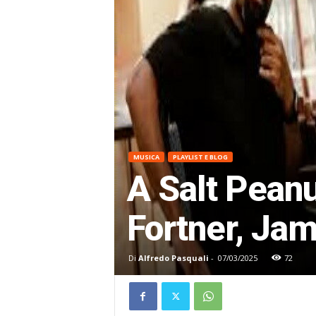
MUSICA
PLAYLIST E BLOG
A Salt Peanu
Fortner, Ja
Di
Alfredo Pasquali
-
07/03/2025
72