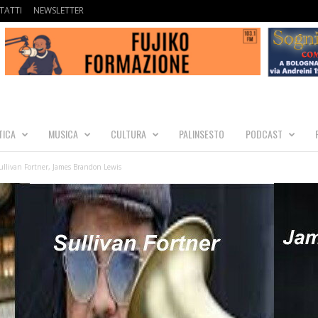
TATTI
NEWSLETTER
TICA
MUSICA
CULTURA
PALINSESTO
PODCAST
llivan Fortner, James Brandon Lewis