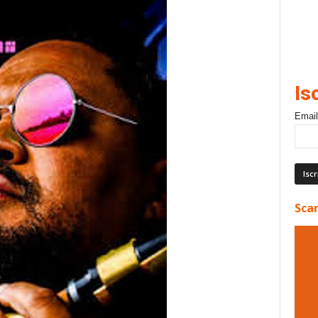
Is
Email
Scar