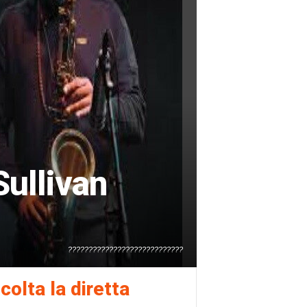
ullivan
????????????????????????????
colta la diretta