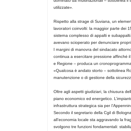
dominato da multinazionali – sottolinea il 
utilizzate».
Rispetto alla strage di Suviana, un element
lavoratori coinvolti: la maggior parte dei
sistema complesso di appalti e subappalti.
avevano scioperato per denunciare proprio l
I margini di manovra del sindacato attorno 
continua a esercitare pressione affinché il
e Regione – produca un cronoprogramma
«Qualcosa è andato storto – sottolinea Ronc
manutenzione o di gestione della sicurezz
Oltre agli aspetti giudiziari, la chiusura d
piano economico ed energetico. L’impianto
infrastruttura strategica sia per l’Appenni
Secondo il segretario della Cgil di Bologn
all’economia locale sta aggravando la frag
svolgono tre funzioni fondamentali: stabiliz