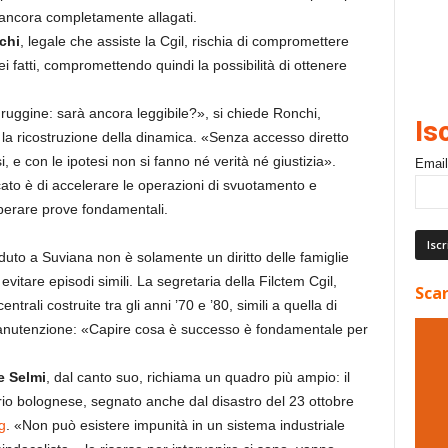
-9) ancora completamente allagati.
chi
, legale che assiste la Cgil, rischia di compromettere
i fatti, compromettendo quindi la possibilità di ottenere
ruggine: sarà ancora leggibile?», si chiede Ronchi,
Is
 la ricostruzione della dinamica. «Senza accesso diretto
i, e con le ipotesi non si fanno né verità né giustizia».
Email
cato è di accelerare le operazioni di svuotamento e
cuperare prove fondamentali.
duto a Suviana non è solamente un diritto delle famiglie
vitare episodi simili. La segretaria della Filctem Cgil,
Scar
entrali costruite tra gli anni ’70 e ’80, simili a quella di
 manutenzione: «Capire cosa è successo è fondamentale per
 Selmi
, dal canto suo, richiama un quadro più ampio: il
torio bolognese, segnato anche dal disastro del 23 ottobre
g
. «Non può esistere impunità in un sistema industriale