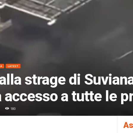
NA
LATEST
alla strage di Suviana
 accesso a tutte le p
180
As