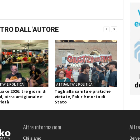
TRO DALL'AUTORE
TA' E POLITICA
ATTUALITA' E POLITICA
ake 2026: tre giorni di
Tagli alla sanità e pratiche
l, birra artigianale e
vietate, Fakir è morto di
rietà
Stato
Altre informazioni
Altre
Chi siamo
Belve