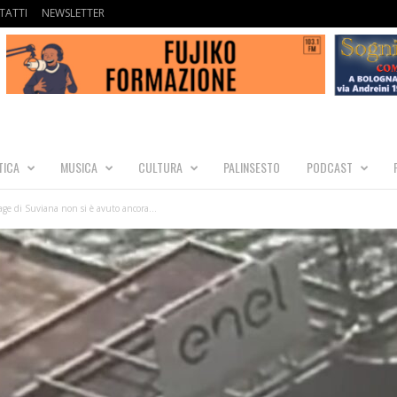
TATTI
NEWSLETTER
TICA
MUSICA
CULTURA
PALINSESTO
PODCAST
age di Suviana non si è avuto ancora...