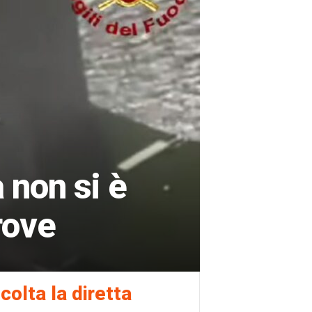
 non si è
rove
colta la diretta