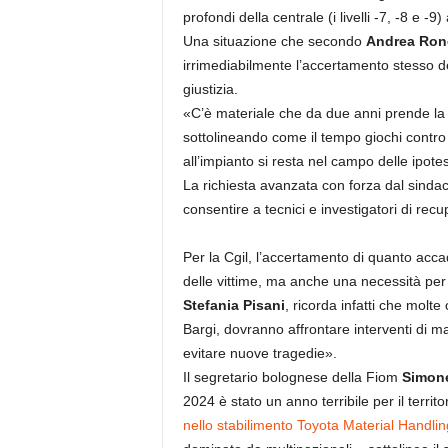
profondi della centrale (i livelli -7, -8 e 
Una situazione che secondo
Andrea Ron
irrimediabilmente l’accertamento stesso de
giustizia.
«C’è materiale che da due anni prende la 
sottolineando come il tempo giochi contro
all’impianto si resta nel campo delle ipotes
La richiesta avanzata con forza dal sinda
consentire a tecnici e investigatori di re
Per la Cgil, l’accertamento di quanto acca
delle vittime, ma anche una necessità per e
Stefania Pisani
, ricorda infatti che molte c
Bargi, dovranno affrontare interventi di
evitare nuove tragedie».
Il segretario bolognese della Fiom
Simone
2024 è stato un anno terribile per il terri
nello stabilimento Toyota Material Handlin