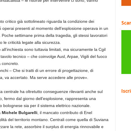
sindacalista – le risorse per intervenire ci sono, vanno
o critico già sottolineato riguarda la condizione dei
Scar
 15 operai presenti al momento dell’esplosione operava in un
 Poche settimane prima della tragedia, gli stessi lavoratori
e criticità legate alla sicurezza.
all’inchiesta sono tuttavia limitati, ma sicuramente la Cgil
 tavolo tecnico – che coinvolge Ausl, Arpae, Vigili del fuoco
 concreto.
hi – Che si tratti di un errore di progettazione, di
a, va accertato. Ma serve accedere alle prove».
Iscr
ella centrale ha oltretutto conseguenze rilevanti anche sul
, fermo dal giorno dell’esplosione, rappresenta una
no bolognese sia per il sistema elettrico nazionale.
a
Michele Bulgarelli
, il mancato contributo di Enel
ilità del territorio montano. Centrali come quella di Suviana
zare la rete, assorbire il surplus di energia rinnovabile e