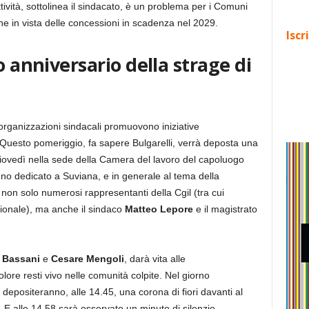
ttività, sottolinea il sindacato, è un problema per i Comuni
che in vista delle concessioni in scadenza nel 2029.
Iscr
o anniversario della strage di
organizzazioni sindacali promuovono iniziative
Questo pomeriggio, fa sapere Bulgarelli, verrà deposta una
giovedì nella sede della Camera del lavoro del capoluogo
gno dedicato a Suviana, e in generale al tema della
 non solo numerosi rappresentanti della Cgil (tra cui
ionale), ma anche il sindaco
Matteo Lepore
e il magistrato
 Bassani
e
Cesare Mengoli
, darà vita alle
ore resti vivo nelle comunità colpite. Nel giorno
ti depositeranno, alle 14.45, una corona di fiori davanti al
. E alle 14.58 sarà osservato un minuto di silenzio.