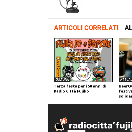
ARTICOLI CORRELATI
AL
CULTURA
ATTUALI
Terza festa per i 50 anni di
BeerQu
Radio Città Fujiko
festiva
solida