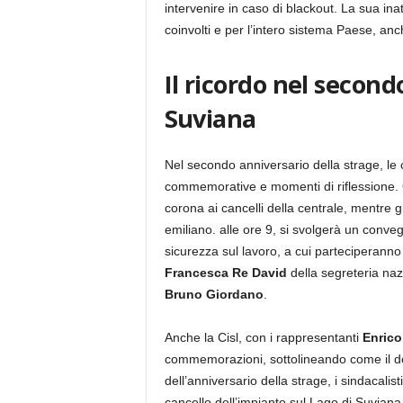
intervenire in caso di blackout. La sua ina
coinvolti e per l’intero sistema Paese, an
Il ricordo nel second
Suviana
Nel secondo anniversario della strage, le 
commemorative e momenti di riflessione. 
corona ai cancelli della centrale, mentre 
emiliano. alle ore 9, si svolgerà un conve
sicurezza sul lavoro, a cui parteciperanno
Francesca Re David
della segreteria naz
Bruno Giordano
.
Anche la Cisl, con i rappresentanti
Enrico
commemorazioni, sottolineando come il dol
dell’anniversario della strage, i sindacalis
cancello dell’impianto sul Lago di Suviana