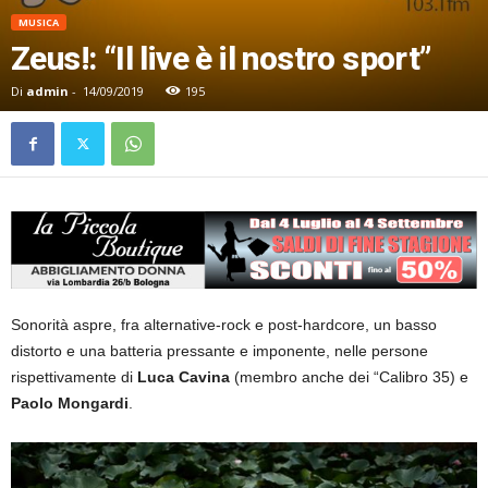
MUSICA
Zeus!: “Il live è il nostro sport”
Di
admin
-
14/09/2019
195
Sonorità aspre, fra alternative-rock e post-hardcore, un basso
distorto e una batteria pressante e imponente, nelle persone
rispettivamente di
Luca Cavina
(membro anche dei “Calibro 35) e
Paolo Mongardi
.