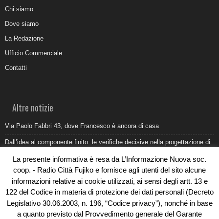
Chi siamo
Dove siamo
La Redazione
Ufficio Commerciale
Contatti
Altre notizie
Via Paolo Fabbri 43, dove Francesco è ancora di casa
Dall’idea al componente finito: le verifiche decisive nella progettazione di
uno stampo industriale
La presente informativa è resa da L’Informazione Nuova soc.
Belvedere Marittimo e il report ARPACAL 2026 sulla qualità del mare
coop. - Radio Città Fujiko e fornisce agli utenti del sito alcune
informazioni relative ai cookie utilizzati, ai sensi degli artt. 13 e
Come organizzare e allestire una camera ardente per l’ultimo saluto
122 del Codice in materia di protezione dei dati personali (Decreto
Umidità di risalita in casa, come riconoscere i segnali veri
Legislativo 30.06.2003, n. 196, “Codice privacy”), nonché in base
a quanto previsto dal Provvedimento generale del Garante