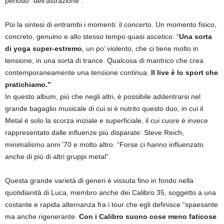
periodo “dell’astrazione”.
Poi la sintesi di entrambi i momenti: il concerto. Un momento fisico,
concreto, genuino e allo stesso tempo quasi ascetico. “
Una sorta
di yoga super-estremo
, un po’ violento, che ci tiene molto in
tensione, in una sorta di trance. Qualcosa di mantrico che crea
contemporaneamente una tensione continua.
Il live è lo sport che
pratichiamo.”
In questo album, più che negli altri, è possibile addentrarsi nel
grande bagaglio musicale di cui si è nutrito questo duo, in cui il
Metal è solo la scorza iniziale e superficiale, il cui cuore è invece
rappresentato dalle influenze più disparate: Steve Reich,
minimalismo anni ’70 e molto altro. “Forse ci hanno influenzato
anche di più di altri gruppi metal”.
Questa grande varietà di generi è vissuta fino in fondo nella
quotidianità di Luca, membro anche dei Calibro 35, soggetto a una
costante e rapida alternanza fra i tour che egli definisce “spaesante
ma anche rigenerante.
Con i Calibro suono cose meno faticose