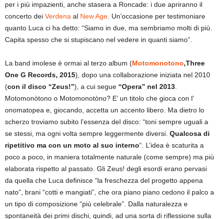
per i più impazienti, anche stasera a Roncade: i due apriranno il
concerto dei
Verdena
al
New Age
. Un’occasione per testimoniare
quanto Luca ci ha detto: “Siamo in due, ma sembriamo molti di più.
Capita spesso che si stupiscano nel vedere in quanti siamo”.
La band imolese è ormai al terzo album (
Motomonotono
,Three
One G Records, 2015
), dopo una collaborazione iniziata nel 2010
(
con il disco “Zeus!”
), a cui segue
“Opera” nel 2013
.
Motomonòtono o Motomonotòno? E’ un titolo che gioca con l’
onomatopea e, giocando, accetta un accento libero. Ma dietro lo
scherzo troviamo subito l’essenza del disco: “toni sempre uguali a
se stessi, ma ogni volta sempre leggermente diversi.
Qualcosa di
ripetitivo ma con un moto al suo interno
“. L’idea è scaturita a
poco a poco, in maniera totalmente naturale (come sempre) ma più
elaborata rispetto al passato. Gli Zeus! degli esordi erano pervasi
da quella che Luca definisce “la freschezza del progetto appena
nato”, brani “cotti e mangiati”, che ora piano piano cedono il palco a
un tipo di composizione “più celebrale”. Dalla naturalezza e
spontaneità dei primi dischi, quindi, ad una sorta di riflessione sulla