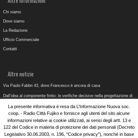
Altre informazioni
Chi siamo
Dove siamo
La Redazione
Ufficio Commerciale
Contatti
Altre notizie
Via Paolo Fabbri 43, dove Francesco è ancora di casa
Dall’idea al componente finito: le verifiche decisive nella progettazione di
uno stampo industriale
La presente informativa è resa da L’Informazione Nuova soc.
Belvedere Marittimo e il report ARPACAL 2026 sulla qualità del mare
coop. - Radio Città Fujiko e fornisce agli utenti del sito alcune
informazioni relative ai cookie utilizzati, ai sensi degli artt. 13 e
Come organizzare e allestire una camera ardente per l’ultimo saluto
122 del Codice in materia di protezione dei dati personali (Decreto
Umidità di risalita in casa, come riconoscere i segnali veri
Legislativo 30.06.2003, n. 196, “Codice privacy”), nonché in base