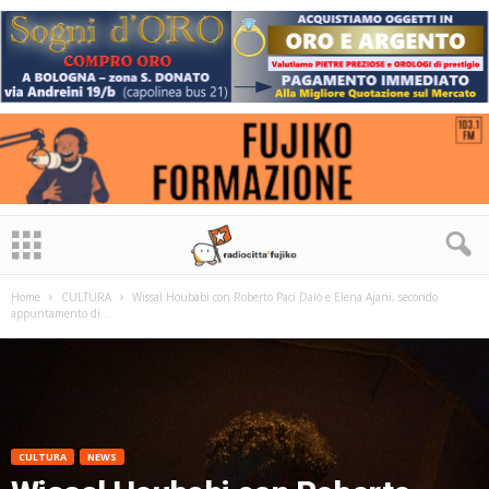
Home
CULTURA
Wissal Houbabi con Roberto Paci Dalò e Elena Ajani, secondo
appuntamento di...
CULTURA
NEWS