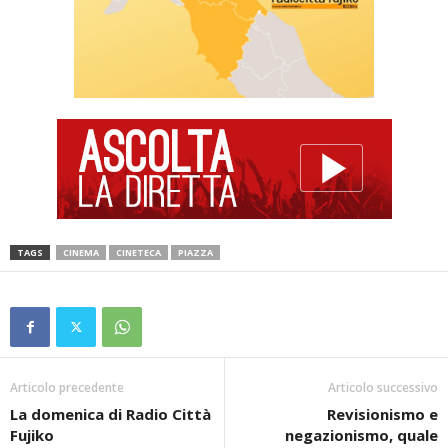
TAGS
CINEMA
CINETECA
PIAZZA
Articolo precedente
Articolo successivo
La domenica di Radio Città
Revisionismo e
Fujiko
negazionismo, quale