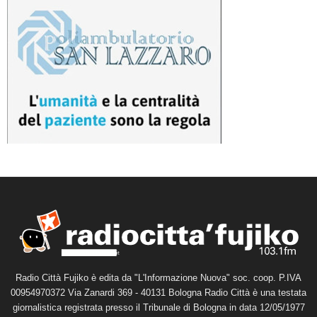
Radio Città Fujiko è edita da "L'Informazione Nuova" soc. coop. P.IVA
00954970372 Via Zanardi 369 - 40131 Bologna Radio Città è una testata
giornalistica registrata presso il Tribunale di Bologna in data 12/05/1977