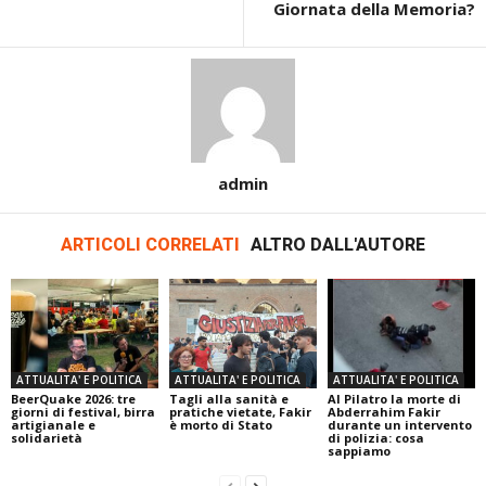
Giornata della Memoria?
admin
ARTICOLI CORRELATI
ALTRO DALL'AUTORE
ATTUALITA' E POLITICA
ATTUALITA' E POLITICA
ATTUALITA' E POLITICA
BeerQuake 2026: tre
Tagli alla sanità e
Al Pilatro la morte di
giorni di festival, birra
pratiche vietate, Fakir
Abderrahim Fakir
artigianale e
è morto di Stato
durante un intervento
solidarietà
di polizia: cosa
sappiamo