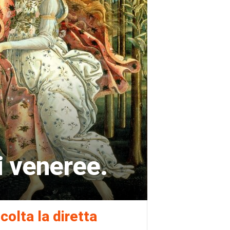
i veneree.
colta la diretta