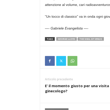
attenzione al volume, cari radioavventuros
“Un tocco di classico” va in onda ogni gio
—- Gabriele Evangelista —-
TAGS
GEORGE LLOYD
THE VIGIL OF VENUS
Articolo precedente
E’ il momento giusto per una visita
ginecologo?