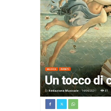
MUSICA
EVENTI
Un tocco di 
Di
Redazione Musicale
-
14/06/2021
81