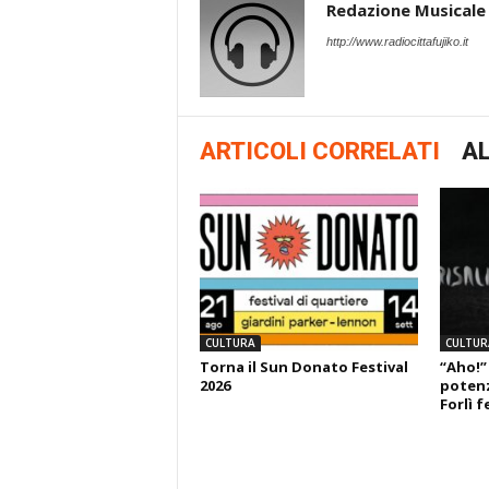
Redazione Musicale
http://www.radiocittafujiko.it
ARTICOLI CORRELATI
AL
CULTURA
CULTUR
Torna il Sun Donato Festival
“Aho!”
2026
potenza
Forlì f