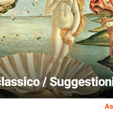
classico / Suggestion
As