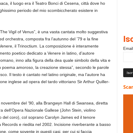
ca, il luogo era il Teatro Bonci di Cesena, città dove ho
unghissimo periodo del mio scombiccherato esistere in
“The Vigil of Venus”, è una vasta cantata molto suggestiva
Is
ed orchestra, composta fra l’autunno del ’79 e la fine
a Venere, il Trinoctium. La composizione è interamente
Email
mento poetico dedicato a Venere in latino, d’autore
romano, inno alla figura della dea quale simbolo della vita e
 un poema amoroso, la creazione stessa”, secondo le parole
sco. Il testo è cantato nel latino originale, ma l’autore ha
e inglese ad opera del tardo vittoriano Sir Arthur Quiller-
Scar
l novembre del ’90, alla Brangwyn Hall di Swansea, diretta
ra dell’Opera Nazionale Gallese (John Stein, violino
del coro), col soprano Carolyn James ed il tenore
 Records e riedita nel 2002. Incisione riverberante a basso
ne, come sovente in questi casi, per cui si faccia