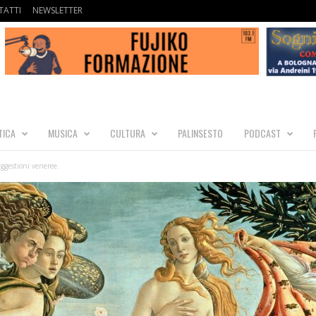
ATTI
NEWSLETTER
TICA
MUSICA
CULTURA
PALINSESTO
PODCAST
uggestioni veneree.