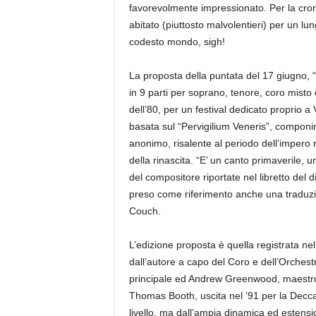
favorevolmente impressionato. Per la crona
abitato (piuttosto malvolentieri) per un l
codesto mondo, sigh!
La proposta della puntata del 17 giugno, 
in 9 parti per soprano, tenore, coro misto 
dell’80, per un festival dedicato proprio 
basata sul “Pervigilium Veneris”, componi
anonimo, risalente al periodo dell’impero 
della rinascita. “E’ un canto primaverile,
del compositore riportate nel libretto del di
preso come riferimento anche una traduzion
Couch.
L’edizione proposta è quella registrata ne
dall’autore a capo del Coro e dell’Orchest
principale ed Andrew Greenwood, maestro 
Thomas Booth, uscita nel ’91 per la Decca
livello, ma dall’ampia dinamica ed estensio