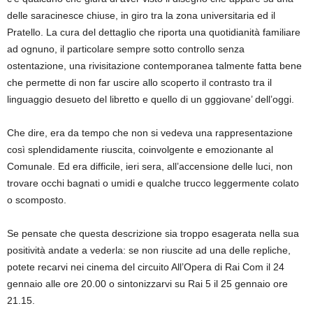
delle saracinesce chiuse, in giro tra la zona universitaria ed il
Pratello. La cura del dettaglio che riporta una quotidianità familiare
ad ognuno, il particolare sempre sotto controllo senza
ostentazione, una rivisitazione contemporanea talmente fatta bene
che permette di non far uscire allo scoperto il contrasto tra il
linguaggio desueto del libretto e quello di un gggiovane’ dell’oggi.
Che dire, era da tempo che non si vedeva una rappresentazione
così splendidamente riuscita, coinvolgente e emozionante al
Comunale. Ed era difficile, ieri sera, all’accensione delle luci, non
trovare occhi bagnati o umidi e qualche trucco leggermente colato
o scomposto.
Se pensate che questa descrizione sia troppo esagerata nella sua
positività andate a vederla: se non riuscite ad una delle repliche,
potete recarvi nei cinema del circuito All’Opera di Rai Com il 24
gennaio alle ore 20.00 o sintonizzarvi su Rai 5 il 25 gennaio ore
21.15.