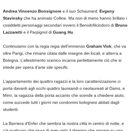
Andrea Vincenzo Bonsignore
e il suo Schaunard;
Evgeny
Stavinsky
che ha animato Colline. Ma non di meno hanno brillato i
cosiddetti personaggi secondari ovvero il Benoit/Alcindoro di
Bruno
Lazzaretti
e il Parpignol di
Guang Hu
.
Continuiamo con la regia regia dell’immenso
Graham Vick
, che va
oltre Parigi, che rimane citata dalle insegne dei locali, e atterra a
Bologna. L’allestimento scenico incarna perfettamente ciò che si
intede per opera d’arte
site specific
.
L’appartamento dei quattro ragazzi e la loro caratterizzazione ci
porta davanti agli occhi quattro laureandi o neolaureati al Dams, e
Mimì, la ragazza della porta accanto che scende a chiedere aiuto,
come succede tutti i giorni nei condomini bolognesi abitati dagli
studenti.
La Barriera d’Enfer che sembra la nostra città in centro di notte, e
c’è qualcuno che giura di aver visto il disegno che appare su una