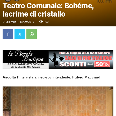
Teatro Comunale: Bohéme,
lacrime di cristallo
Di
admin
-
13/09/2019
100
Ascolta
l’intervista al neo-sovrintendente,
Fulvio Macciardi