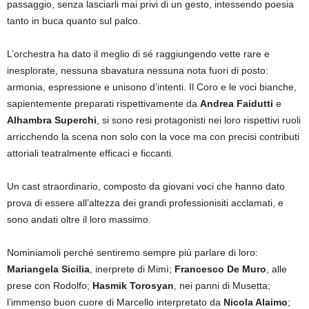
passaggio, senza lasciarli mai privi di un gesto, intessendo poesia
tanto in buca quanto sul palco.
L’orchestra ha dato il meglio di sé raggiungendo vette rare e
inesplorate, nessuna sbavatura nessuna nota fuori di posto:
armonia, espressione e unisono d’intenti. Il Coro e le voci bianche,
sapientemente preparati rispettivamente da
Andrea Faidutti
e
Alhambra Superchi
, si sono resi protagonisti nei loro rispettivi ruoli
arricchendo la scena non solo con la voce ma con precisi contributi
attoriali teatralmente efficaci e ficcanti.
Un cast straordinario, composto da giovani voci che hanno dato
prova di essere all’altezza dei grandi professionisiti acclamati, e
sono andati oltre il loro massimo.
Nominiamoli perché sentiremo sempre più parlare di loro:
Mariangela Sicilia
, inerprete di Mimì;
Francesco De Muro
, alle
prese con Rodolfo;
Hasmik Torosyan
, nei panni di Musetta;
l’immenso buon cuore di Marcello interpretato da
Nicola Alaimo
;