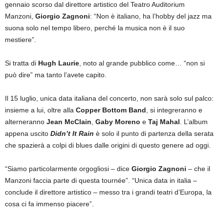
gennaio scorso dal direttore artistico del Teatro Auditorium
Manzoni,
Giorgio Zagnoni
: “Non è italiano, ha l’hobby del jazz ma
suona solo nel tempo libero, perché la musica non è il suo
mestiere”.
Si tratta di
Hugh Laurie
, noto al grande pubblico come… “non si
può dire” ma tanto l’avete capito.
Il 15 luglio, unica data italiana del concerto, non sarà solo sul palco:
insieme a lui, oltre alla
Copper Bottom Band
, si integreranno e
alterneranno
Jean McClain
,
Gaby Moreno
e
Taj Mahal
. L’album
appena uscito
Didn’t It Rain
è solo il punto di partenza della serata
che spazierà a colpi di blues dalle origini di questo genere ad oggi.
“Siamo particolarmente orgogliosi – dice
Giorgio Zagnoni
– che il
Manzoni faccia parte di questa tournée”. “Unica data in italia –
conclude il direttore artistico – messo tra i grandi teatri d’Europa, la
cosa ci fa immenso piacere”.