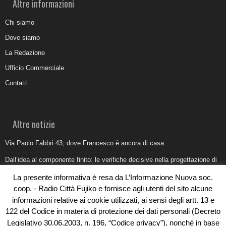
Altre informazioni
Chi siamo
Dove siamo
La Redazione
Ufficio Commerciale
Contatti
Altre notizie
Via Paolo Fabbri 43, dove Francesco è ancora di casa
Dall’idea al componente finito: le verifiche decisive nella progettazione di
uno stampo industriale
La presente informativa è resa da L’Informazione Nuova soc.
Belvedere Marittimo e il report ARPACAL 2026 sulla qualità del mare
coop. - Radio Città Fujiko e fornisce agli utenti del sito alcune
informazioni relative ai cookie utilizzati, ai sensi degli artt. 13 e
Come organizzare e allestire una camera ardente per l’ultimo saluto
122 del Codice in materia di protezione dei dati personali (Decreto
Umidità di risalita in casa, come riconoscere i segnali veri
Legislativo 30.06.2003, n. 196, “Codice privacy”), nonché in base