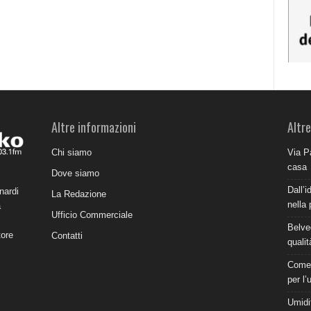
Altre informazioni
Altre
Chi siamo
Via P
casa
Dove siamo
Dall’i
nardi
La Redazione
nella 
a
Ufficio Commerciale
Belve
tore
Contatti
qualit
Come 
per l’
Umidit