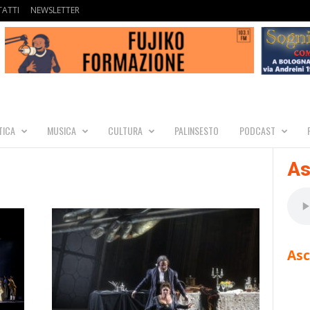
ATTI
NEWSLETTER
TICA
MUSICA
CULTURA
PALINSESTO
PODCAST
As
Asc