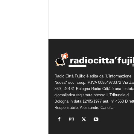
Radio Città Fujiko è edita da "L'Informazione
Nuova" soc. coop. P.IVA 00954970372 Via Za
369 - 40131 Bologna Radio Città è una testat
giornalistica registrata presso il Tribunale di
Bologna in data 12/05/1977 aut. n° 4553 Diret
Responsabile: Alessandro Canella