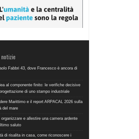
 notizie
aolo Fabbri 43, dove Francesco è ancora di
dea al componente finito: le verifiche decisive
progettazione di uno stampo industriale
dere Marittimo e il report ARPACAL 2026 sulla
à del mare
organizzare e allestire una camera ardente
ultimo saluto
à di risalita in casa, come riconoscere i