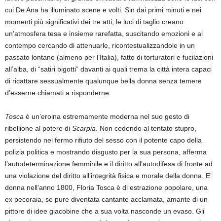
cui De Ana ha illuminato scene e volti. Sin dai primi minuti e nei
momenti più significativi dei tre atti, le luci di taglio creano
un’atmosfera tesa e insieme rarefatta, suscitando emozioni e al
contempo cercando di attenuarle, ricontestualizzandole in un
passato lontano (almeno per l’Italia), fatto di torturatori e fucilazioni
all’alba, di “satiri bigotti” davanti ai quali trema la città intera capaci
di ricattare sessualmente qualunque bella donna senza temere
d’esserne chiamati a risponderne.
Tosca
è un’eroina estremamente moderna nel suo gesto di
ribellione al potere di
Scarpia
. Non cedendo al tentato stupro,
persistendo nel fermo rifiuto del sesso con il potente capo della
polizia politica e mostrando disgusto per la sua persona, afferma
l’autodeterminazione femminile e il diritto all’autodifesa di fronte ad
una violazione del diritto all’integrità fisica e morale della donna. E’
donna nell’anno 1800, Floria Tosca è di estrazione popolare, una
ex pecoraia, se pure diventata cantante acclamata, amante di un
pittore di idee giacobine che a sua volta nasconde un evaso. Gli