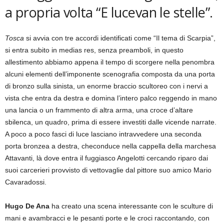
a propria volta “E lucevan le stelle”.
Tosca
si avvia con tre accordi identificati come “Il tema di Scarpia”,
si entra subito in medias res, senza preamboli, in questo
allestimento abbiamo appena il tempo di scorgere nella penombra
alcuni elementi dell’imponente scenografia composta da una porta
di bronzo sulla sinista, un enorme braccio scultoreo con i nervi a
vista che entra da destra e domina l’intero palco reggendo in mano
una lancia o un frammento di altra arma, una croce d’altare
sbilenca, un quadro, prima di essere investiti dalle vicende narrate.
A poco a poco fasci di luce lasciano intravvedere una seconda
porta bronzea a destra, checonduce nella cappella della marchesa
Attavanti, là dove entra il fuggiasco Angelotti cercando riparo dai
suoi carcerieri provvisto di vettovaglie dal pittore suo amico Mario
Cavaradossi.
Hugo De Ana
ha creato una scena interessante con le sculture di
mani e avambracci e le pesanti porte e le croci raccontando, con