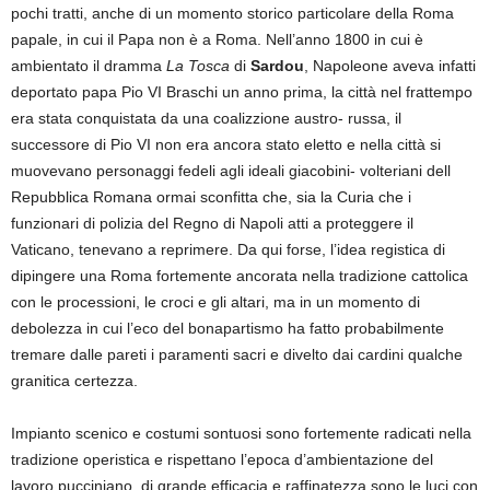
pochi tratti, anche di un momento storico particolare della Roma
papale, in cui il Papa non è a Roma. Nell’anno 1800 in cui è
ambientato il dramma
La Tosca
di
Sardou
, Napoleone aveva infatti
deportato papa Pio VI Braschi un anno prima, la città nel frattempo
era stata conquistata da una coalizzione austro- russa, il
successore di Pio VI non era ancora stato eletto e nella città si
muovevano personaggi fedeli agli ideali giacobini- volteriani dell
Repubblica Romana ormai sconfitta che, sia la Curia che i
funzionari di polizia del Regno di Napoli atti a proteggere il
Vaticano, tenevano a reprimere. Da qui forse, l’idea registica di
dipingere una Roma fortemente ancorata nella tradizione cattolica
con le processioni, le croci e gli altari, ma in un momento di
debolezza in cui l’eco del bonapartismo ha fatto probabilmente
tremare dalle pareti i paramenti sacri e divelto dai cardini qualche
granitica certezza.
Impianto scenico e costumi sontuosi sono fortemente radicati nella
tradizione operistica e rispettano l’epoca d’ambientazione del
lavoro pucciniano, di grande efficacia e raffinatezza sono le luci con