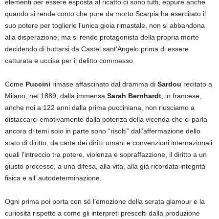
elementi per essere esposta al ricatto ci sono tutti, eppure anche
quando si rende conto che pure da morto Scarpia ha esercitato il
suo potere per toglierle l’unica gioia rimastale, non si abbandona
alla disperazione, ma si rende protagonista della propria morte
decidendo di buttarsi da Castel sant’Angelo prima di essere
catturata e uccisa per il delitto commesso.
Come
Puccini
rimase affascinato dal dramma di
Sardou
recitato a
Milano, nel 1889, dalla immensa
Sarah Bernhardt
, in francese,
anche noi a 122 anni dalla prima pucciniana, non riusciamo a
distaccarci emotivamente dalla potenza della vicenda che ci parla
ancora di temi solo in parte sono “risolti” dall’affermazione dello
stato di diritto, da carte dei diritti umani e convenzioni internazionali
quali l’intreccio tra potere, violenza e sopraffazzione, il diritto a un
giusto processo, a una difesa, alla vita, alla già ricordata integrità
fisica e all’ autodeterminazione.
Ogni prima poi porta con sé l’emozione della serata glamour e la
curiosità rispetto a come gli interpreti prescelti dalla produzione