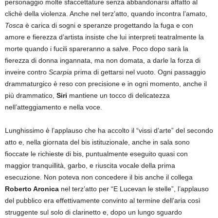
personaggio molte sfaccettature senza abbandonarsi affatto al
clichè della violenza. Anche nel terz’atto, quando incontra l’amato,
Tosca
è carica di sogni e speranze progettando la fuga e con
amore e fierezza d’artista insiste che lui interpreti teatralmente la
morte quando i fucili spareranno a salve. Poco dopo sarà la
fierezza di donna ingannata, ma non domata, a darle la forza di
inveire contro
Scarpia
prima di gettarsi nel vuoto. Ogni passaggio
drammaturgico è reso con precisione e in ogni momento, anche il
più drammatico,
Siri
mantiene un tocco di delicatezza
nell’atteggiamento e nella voce.
Lunghissimo è l’applauso che ha accolto il “vissi d’arte” del secondo
atto e, nella giornata del bis istituzionale, anche in sala sono
fioccate le richieste di bis, puntualmente eseguito quasi con
maggior tranquillità, garbo, e riuscita vocale della prima
esecuzione. Non poteva non concedere il bis anche il collega
Roberto Aronica
nel terz’atto per “E Lucevan le stelle”, l’applauso
del pubblico era effettivamente convinto al termine dell’aria così
struggente sul solo di clarinetto e, dopo un lungo sguardo