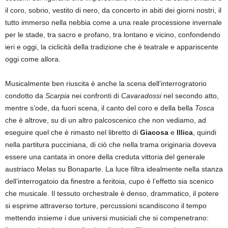
il coro, sobrio, vestito di nero, da concerto in abiti dei giorni nostri, il
tutto immerso nella nebbia come a una reale processione invernale
per le stade, tra sacro e profano, tra lontano e vicino, confondendo
ieri e oggi, la ciclicità della tradizione che è teatrale e appariscente
oggi come allora.
Musicalmente ben riuscita è anche la scena dell’interrogratorio
condotto da
Scarpia
nei confronti di
Cavaradossi
nel secondo atto,
mentre s’ode, da fuori scena, il canto del coro e della bella
Tosca
che è altrove, su di un altro palcoscenico che non vediamo, ad
eseguire quel che è rimasto nel libretto di
Giacosa
e
Illica
, quindi
nella partitura pucciniana, di ciò che nella trama originaria doveva
essere una cantata in onore della creduta vittoria del generale
austriaco Melas su Bonaparte. La luce filtra idealmente nella stanza
dell’interrogatoio da finestre a feritoia, cupo è l’effetto sia scenico
che musicale. Il tessuto orchestrale è denso, drammatico, il potere
si esprime attraverso torture, percussioni scandiscono il tempo
mettendo insieme i due universi musiciali che si compenetrano: