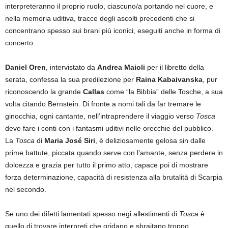
interpreteranno il proprio ruolo, ciascuno/a portando nel cuore, e
nella memoria uditiva, tracce degli ascolti precedenti che si
concentrano spesso sui brani più iconici, eseguiti anche in forma di
concerto.
Daniel Oren
, intervistato da
Andrea Maioli
per il libretto della
serata, confessa la sua predilezione per
Raina Kabaivanska
, pur
riconoscendo la grande
Callas
come “la Bibbia” delle Tosche, a sua
volta citando Bernstein. Di fronte a nomi tali da far tremare le
ginocchia, ogni cantante, nell’intraprendere il viaggio verso
Tosca
deve fare i conti con i fantasmi uditivi nelle orecchie del pubblico.
La
Tosca
di
Maria José Siri
, è deliziosamente gelosa sin dalle
prime battute, piccata quando serve con l’amante, senza perdere in
dolcezza e grazia per tutto il primo atto, capace poi di mostrare
forza determinazione, capacità di resistenza alla brutalità di Scarpia
nel secondo.
Se uno dei difetti lamentati spesso negi allestimenti di
Tosca
è
quello di trovare interpreti che gridano e sbraitano troppo