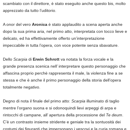
scambiato con il direttore, è stato eseguito anche questo bis, molto
apprezzato da tutto l’uditorio.
A onor del vero
Aronica
è stato applaudito a scena aperta anche
dopo la sua prima aria, nel primo atto, interpretata con tocco lieve e
delicato, ed ha effettivamente offerto un’interpretazione
impeccabile in tutta l’opera, con voce potente senza sbavature.
Dello
Scarpia
di
Erwin Schrott
va notata la forza vocale e la
grande presenza scenica nell’ interpretare questo personaggio che
affascina proprio perchè rappresenta il male, la violenza fine a se
stessa e che è anche il primo personaggio della storia dell’opera
totalmente negativo.
Degno di nota il finale del primo atto:
Scarpia
illuminato di taglio
mentre l’organo suona e si odonoquindi lievi arpeggi di arpa e
rintocchi di campane, all’ apertura della processione del
Te deum
.
C’è un contrasto insieme stridente e geniale tra la sontuosità dei
costumi dei figuranti che impersonano i vescovi e la curia romana e