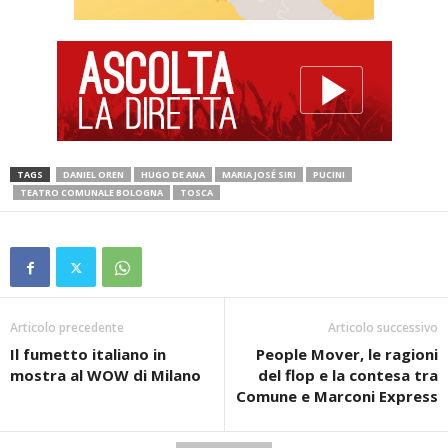
TAGS
DANIEL OREN
HUGO DE ANA
MARIA JOSÉ SIRI
PUCINI
TEATRO COMUNALE BOLOGNA
TOSCA
Articolo precedente
Articolo successivo
Il fumetto italiano in
People Mover, le ragioni
mostra al WOW di Milano
del flop e la contesa tra
Comune e Marconi Express