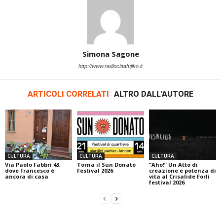
Simona Sagone
http://www.radiocittafujiko.it
ARTICOLI CORRELATI
ALTRO DALL'AUTORE
CULTURA
CULTURA
CULTURA
Via Paolo Fabbri 43,
Torna il Sun Donato
“Aho!” Un Atto di
dove Francesco è
Festival 2026
creazione e potenza di
ancora di casa
vita al Crisalide Forlì
festival 2026