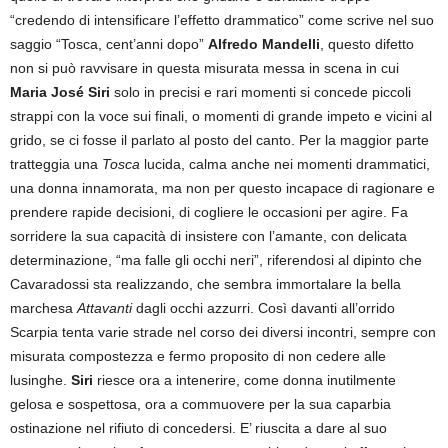
“credendo di intensificare l’effetto drammatico” come scrive nel suo
saggio “Tosca, cent’anni dopo”
Alfredo Mandelli
, questo difetto
non si può ravvisare in questa misurata messa in scena in cui
Maria José Siri
solo in precisi e rari momenti si concede piccoli
strappi con la voce sui finali, o momenti di grande impeto e vicini al
grido, se ci fosse il parlato al posto del canto. Per la maggior parte
tratteggia una
Tosca
lucida, calma anche nei momenti drammatici,
una donna innamorata, ma non per questo incapace di ragionare e
prendere rapide decisioni, di cogliere le occasioni per agire. Fa
sorridere la sua capacità di insistere con l’amante, con delicata
determinazione, “ma falle gli occhi neri”, riferendosi al dipinto che
Cavaradossi sta realizzando, che sembra immortalare la bella
marchesa
Attavanti
dagli occhi azzurri. Così davanti all’orrido
Scarpia tenta varie strade nel corso dei diversi incontri, sempre con
misurata compostezza e fermo proposito di non cedere alle
lusinghe.
Siri
riesce ora a intenerire, come donna inutilmente
gelosa e sospettosa, ora a commuovere per la sua caparbia
ostinazione nel rifiuto di concedersi. E’ riuscita a dare al suo