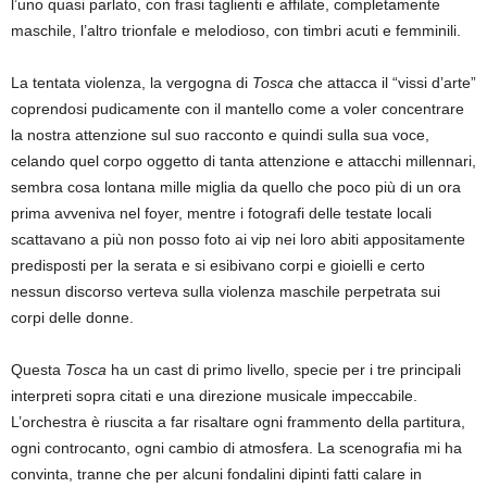
l’uno quasi parlato, con frasi taglienti e affilate, completamente
maschile, l’altro trionfale e melodioso, con timbri acuti e femminili.
La tentata violenza, la vergogna di
Tosca
che attacca il “vissi d’arte”
coprendosi pudicamente con il mantello come a voler concentrare
la nostra attenzione sul suo racconto e quindi sulla sua voce,
celando quel corpo oggetto di tanta attenzione e attacchi millennari,
sembra cosa lontana mille miglia da quello che poco più di un ora
prima avveniva nel foyer, mentre i fotografi delle testate locali
scattavano a più non posso foto ai vip nei loro abiti appositamente
predisposti per la serata e si esibivano corpi e gioielli e certo
nessun discorso verteva sulla violenza maschile perpetrata sui
corpi delle donne.
Questa
Tosca
ha un cast di primo livello, specie per i tre principali
interpreti sopra citati e una direzione musicale impeccabile.
L’orchestra è riuscita a far risaltare ogni frammento della partitura,
ogni controcanto, ogni cambio di atmosfera. La scenografia mi ha
convinta, tranne che per alcuni fondalini dipinti fatti calare in