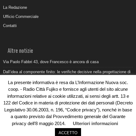
La Redazione
Ufficio Commerciale
Contatti
Altre notizie
Via Paolo Fabbri 43, dove Francesco è ancora di casa
Dall’idea al componente finito: le verifiche decisive nella progettazione di
uno stampo industriale
La presente informativa è resa da L’Informazione Nuova soc.
Belvedere Marittimo e il report ARPACAL 2026 sulla qualità del mare
coop. - Radio Città Fujiko e fornisce agli utenti del sito alcune
informazioni relative ai cookie utilizzati, ai sensi degli artt. 13 e
Come organizzare e allestire una camera ardente per l’ultimo saluto
122 del Codice in materia di protezione dei dati personali (Decreto
Umidità di risalita in casa, come riconoscere i segnali veri
Legislativo 30.06.2003, n. 196, “Codice privacy”), nonché in base
a quanto previsto dal Provvedimento generale del Garante
privacy dell’8 maggio 2014.
Ulteriori informazioni
ACCETTO
© Copyright 2019 - Rivoluzioni Digitali