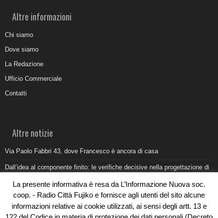
Altre informazioni
Chi siamo
Dove siamo
La Redazione
Ufficio Commerciale
Contatti
Altre notizie
Via Paolo Fabbri 43, dove Francesco è ancora di casa
Dall’idea al componente finito: le verifiche decisive nella progettazione di
uno stampo industriale
La presente informativa è resa da L’Informazione Nuova soc.
Belvedere Marittimo e il report ARPACAL 2026 sulla qualità del mare
coop. - Radio Città Fujiko e fornisce agli utenti del sito alcune
informazioni relative ai cookie utilizzati, ai sensi degli artt. 13 e
Come organizzare e allestire una camera ardente per l’ultimo saluto
122 del Codice in materia di protezione dei dati personali (Decreto